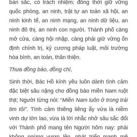
bản sắc, có trách nhiệm; đồng thời giữ vững
quốc phòng, an ninh, trật tự an toàn xã hội, an
ninh kinh tế, an ninh mạng, an ninh dữ liệu, an
ninh đô thị, an ninh con người. Thành phố càng
mở cửa, càng hội nhập, càng phải giữ vững ổn
định chính trị, kỷ cương pháp luật, môi trường
hòa bình, an toàn, thân thiện.
Thưa đồng bào, đồng chí,
Sinh thời, Bác Hồ kính yêu luôn dành tình cảm
đặc biệt sâu nặng cho đồng bào miền Nam ruột
thịt; Người từng nói: “
Miền Nam luôn ở trong trái
tim tôi”.
Tình cảm thiêng liêng ấy vừa là niềm
vinh dự lớn lao, vừa là lời nhắc nhở sâu sắc đối
với Thành phố mang tên Người hôm nay: phải
không ngừng vươn lên, phát triển mạnh mẽ