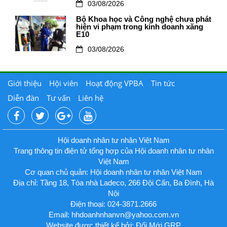
03/08/2026
Bộ Khoa học và Công nghệ chưa phát
hiện vi phạm trong kinh doanh xăng
E10
03/08/2026
Giới thiệu
Hội viên
Hoạt động VPBA
Tin tức
Diễn đàn
Tư vấn
Liên hệ
Hội doanh nhân tư nhân Việt Nam
Trang thông tin điện tử tổng hợp của Hội doanh nhân tư nhân
Việt Nam
Cơ quan chủ quản: Hội doanh nhân tư nhân Việt Nam
Địa chỉ: Tầng 18, Tòa nhà Ladeco, 266 Đội Cấn, Ba Đình, Hà
Nội
Điện thoại: 024-3871.2666
Email:
hhdoanhnhanvn@yahoo.com.vn
Website được thiết kế bởi: Đổi Mới GRP