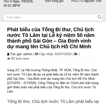
h cùng doanh nghiệp vượt sóng gió
PGS.TS Nguyễn Trọng Điều tái đắc
Thứ 6 Ngày 7/8/2026,
04:52:39PM
Phát biểu của Tổng Bí thư, Chủ tịch
nước Tô Lâm tại Lễ kỷ niệm 50 năm
thành phố Sài Gòn – Gia Định vinh
dự mang tên Chủ tịch Hồ Chí Minh
Tác giả: admin
Cập nhật: 02/07/2026
|
|
|
83 lượt xem
Sáng 2/7, tại Hội trường Thống Nhất, TP HCM, Tổng Bí thư, Chủ
tịch nước Tô Lâm đã dự và phát biểu tại Lễ kỷ niệm 50 năm thành
phố Sài Gòn – Gia Định vinh dự mang tên Chủ tịch Hồ Chí Minh
(2/7/1976 – 2/7/2026). Cổng Thông tin điện tử Chính phủ trân trọng
giới thiệu toàn văn phát biểu của Tổng Bí thư, Chủ tịch nước Tô
Lâm.
Tổng Bí thư, Chủ tịch nước Tô Lâm phát biểu tại