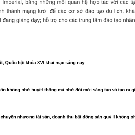
mperial, bằng những mối quan hệ hợp tác với các tậ
nh thành mạng lưới để các cơ sở đào tạo du lịch, kh
 đang giảng dạy; hỗ trợ cho các trung tâm đào tạo nhân 
t, Quốc hội khóa XVI khai mạc sáng nay
ồn không nhờ huyết thống mà nhờ đổi mới sáng tạo và tạo ra gi
chuyển nhượng tài sản, doanh thu bất động sản quý II không ph