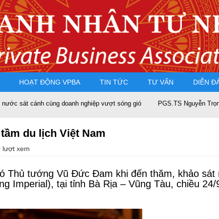
HOẠT ĐỘNG VPBA
TIN TỨC
TƯ VẤN
DIỄN Đ
h cùng doanh nghiệp vượt sóng gió
PGS.TS Nguyễn Trọng Điều tái đắc
tầm du lịch Việt Nam
 lượt xem
Phó Thủ tướng Vũ Đức Đam khi đến thăm, khảo sát
g Imperial), tại tỉnh Bà Rịa – Vũng Tàu, chiều 24/