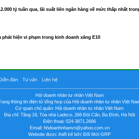
00 tỷ tuần qua, lãi suất liên ngân hàng về mức thấp nhất tron
phát hiện vi phạm trong kinh doanh xăng E10
Diễn đàn
Tư vấn
Liên hệ
Hội doanh nhân tư nhân Việt Nam
Trang thông tin điện tử tổng hợp của Hội doanh nhân tư nhân Việt Na
Cơ quan chủ quản: Hội doanh nhân tư nhân Việt Nam
Địa chỉ: Tầng 18, Tòa nhà Ladeco, 266 Đội Cấn, Ba Đình, Hà Nội
Điện thoại: 024-3871.2666
Email:
hhdoanhnhanvn@yahoo.com.vn
Website được thiết kế bởi: Đổi Mới GRP