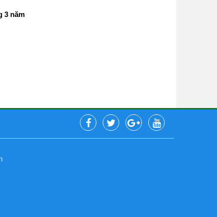
g 3 năm
m