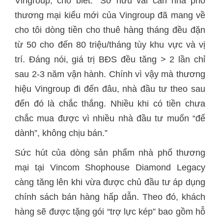
Vingroup, cho biết: “Sở hữu vài căn nhà phố
thương mại kiểu mới của Vingroup đã mang về
cho tôi dòng tiền cho thuê hàng tháng đều đặn
từ 50 cho đến 80 triệu/tháng tùy khu vực và vị
trí. Đáng nói, giá trị BĐS đều tăng > 2 lần chỉ
sau 2-3 năm vận hành. Chính vì vậy mà thương
hiệu Vingroup đi đến đâu, nhà đầu tư theo sau
đến đó là chắc thắng. Nhiều khi có tiền chưa
chắc mua được vì nhiều nhà đầu tư muốn “để
dành”, không chịu bán.”
Sức hút của dòng sản phẩm nhà phố thương
mại tại Vincom Shophouse Diamond Legacy
càng tăng lên khi vừa được chủ đầu tư áp dụng
chính sách bán hàng hấp dẫn. Theo đó, khách
hàng sẽ được tặng gói “trợ lực kép” bao gồm hỗ