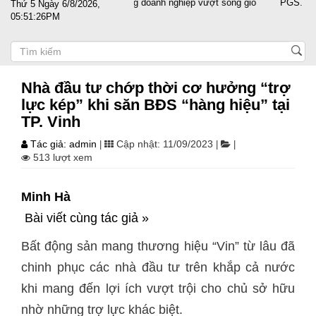
Đất nước sát cánh cùng doanh nghiệp vượt sóng gió
PGS.TS Nguyễ
Thứ 5 Ngày 6/8/2026,
05:51:27PM
Nhà đầu tư chớp thời cơ hưởng “trợ
lực kép” khi săn BĐS “hàng hiệu” tại
TP. Vinh
Tác giả: admin
Cập nhật: 11/09/2023
|
|
|
513 lượt xem
Minh Hà
Bài viết cùng tác giả »
Bất động sản mang thương hiệu “Vin” từ lâu đã
chinh phục các nhà đầu tư trên khắp cả nước
khi mang đến lợi ích vượt trội cho chủ sở hữu
nhờ những trợ lực khác biệt.