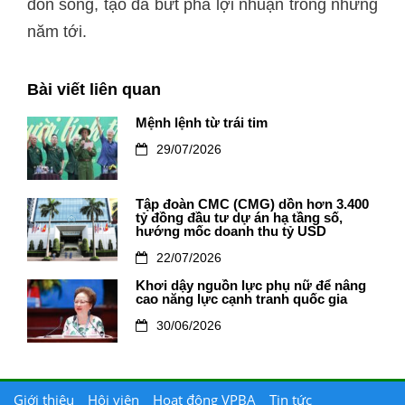
đón sóng, tạo đà bứt phá lợi nhuận trong những
năm tới.
Bài viết liên quan
Mệnh lệnh từ trái tim
29/07/2026
Tập đoàn CMC (CMG) dồn hơn 3.400
tỷ đồng đầu tư dự án hạ tầng số,
hướng mốc doanh thu tỷ USD
22/07/2026
Khơi dậy nguồn lực phụ nữ để nâng
cao năng lực cạnh tranh quốc gia
30/06/2026
Giới thiệu
Hội viên
Hoạt động VPBA
Tin tức