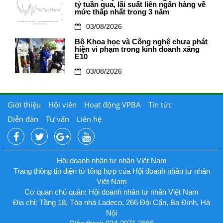
tỷ tuần qua, lãi suất liên ngân hàng về
mức thấp nhất trong 3 năm
03/08/2026
Bộ Khoa học và Công nghệ chưa phát
hiện vi phạm trong kinh doanh xăng
E10
03/08/2026
Giới thiệu
Hội viên
Hoạt động VPBA
Tin tức
Diễn đàn
Tư vấn
Liên hệ
Hội doanh nhân tư nhân Việt Nam
Trang thông tin điện tử tổng hợp của Hội doanh nhân tư nhân
Việt Nam
Cơ quan chủ quản: Hội doanh nhân tư nhân Việt Nam
Địa chỉ: Tầng 18, Tòa nhà Ladeco, 266 Đội Cấn, Ba Đình, Hà
Nội