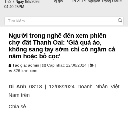
 doanh nghiệp vượt sóng gió
PGS.TS Nguyễn Trọng Điều tái đắc cử Chủ
Thứ 7 Ngày 8/8/2026,
04:40:26PM
Người trong nghề đến xem phiên
chợ đất Thanh Oai: ‘Giá quá ảo,
không sang tay sớm chỉ có ngâm cả
năm hoặc bỏ cọc’
Tác giả: admin
Cập nhật: 12/08/2024
|
|
|
326 lượt xem
Di Anh
08:18 | 12/08/2024 Doanh Nhân Việt
Nam trên
Chia sẻ