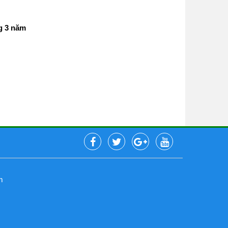
g 3 năm
m