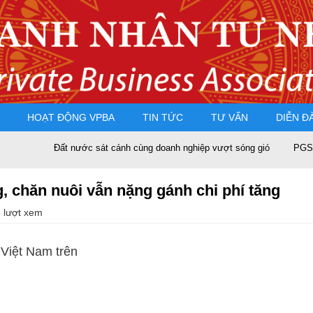
HOẠT ĐỘNG VPBA
TIN TỨC
TƯ VẤN
DIỄN Đ
Đất nước sát cánh cùng doanh nghiệp vượt sóng gió
PGS.TS Nguy
ng, chăn nuôi vẫn nặng gánh chi phí tăng
 lượt xem
 Việt Nam trên