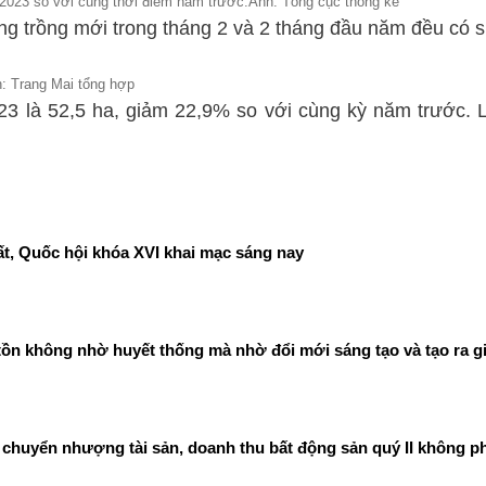
/2023 so với cùng thời điểm năm trước.Ảnh: Tổng cục thống kê
ừng trồng mới trong tháng 2 và 2 tháng đầu năm đều có 
h: Trang Mai tổng hợp
023 là 52,5 ha, giảm 22,9% so với cùng kỳ năm trước. Lu
t, Quốc hội khóa XVI khai mạc sáng nay
ồn không nhờ huyết thống mà nhờ đổi mới sáng tạo và tạo ra gi
chuyển nhượng tài sản, doanh thu bất động sản quý II không ph