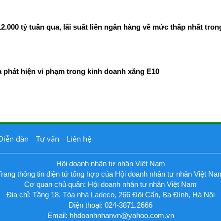
00 tỷ tuần qua, lãi suất liên ngân hàng về mức thấp nhất tron
phát hiện vi phạm trong kinh doanh xăng E10
Diễn đàn
Tư vấn
Liên hệ
Hội doanh nhân tư nhân Việt Nam
Trang thông tin điện tử tổng hợp của Hội doanh nhân tư nhân Việt Na
Cơ quan chủ quản: Hội doanh nhân tư nhân Việt Nam
Địa chỉ: Tầng 18, Tòa nhà Ladeco, 266 Đội Cấn, Ba Đình, Hà Nội
Điện thoại: 024-3871.2666
Email:
hhdoanhnhanvn@yahoo.com.vn