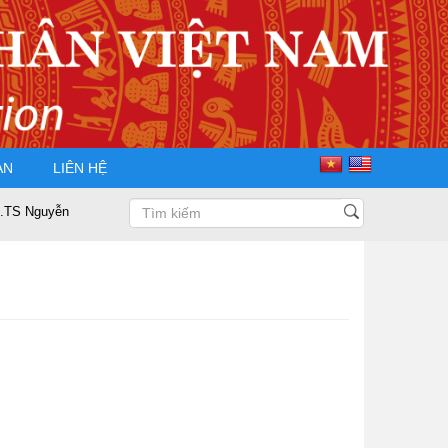
ÀN
LIÊN HỆ
ễn Trọng Điều tái đắc cử Chủ tịch Hội Doanh nhân Tư nhân Việt Nam nhiệ