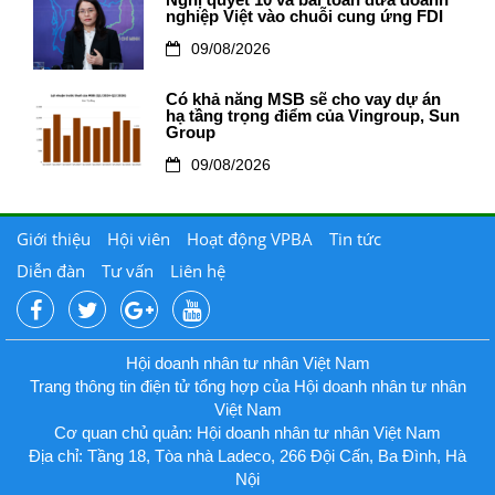
Nghị quyết 10 và bài toán đưa doanh
nghiệp Việt vào chuỗi cung ứng FDI
09/08/2026
Có khả năng MSB sẽ cho vay dự án
hạ tầng trọng điểm của Vingroup, Sun
Group
09/08/2026
Giới thiệu
Hội viên
Hoạt động VPBA
Tin tức
Diễn đàn
Tư vấn
Liên hệ
Hội doanh nhân tư nhân Việt Nam
Trang thông tin điện tử tổng hợp của Hội doanh nhân tư nhân
Việt Nam
Cơ quan chủ quản: Hội doanh nhân tư nhân Việt Nam
Địa chỉ: Tầng 18, Tòa nhà Ladeco, 266 Đội Cấn, Ba Đình, Hà
Nội