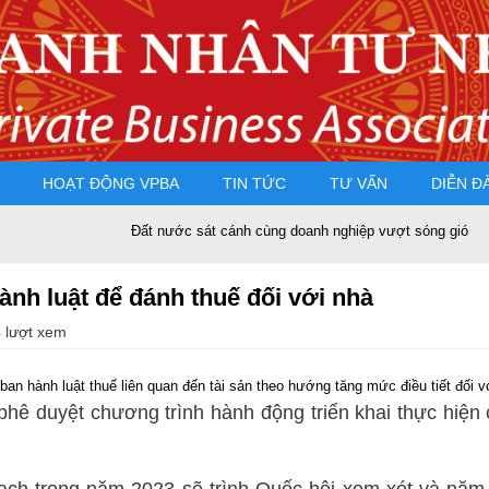
HOẠT ĐỘNG VPBA
TIN TỨC
TƯ VẤN
DIỄN Đ
Đất nước sát cánh cùng doanh nghiệp vượt sóng gió
PGS.
ành luật để đánh thuế đối với nhà
 lượt xem
an hành luật thuế liên quan đến tài sản theo hướng tăng mức điều tiết đối vớ
phê duyệt chương trình hành động triển khai thực hiện
oạch trong năm 2023 sẽ trình Quốc hội xem xét và năm