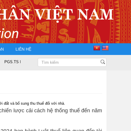
ÀN
LIÊN HỆ
TS Nguyễn Trọng Điều tái đắc cử Chủ tịch Hội Doanh nhân Tư nhân Việt Na
i đất và bổ sung thu thuế đối với nhà.
 chiến lược cải cách hệ thống thuế đến năm
 2024 ban hành Luật thuế liên quan đến tài