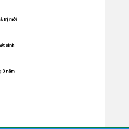
á trị mới
át sinh
g 3 năm