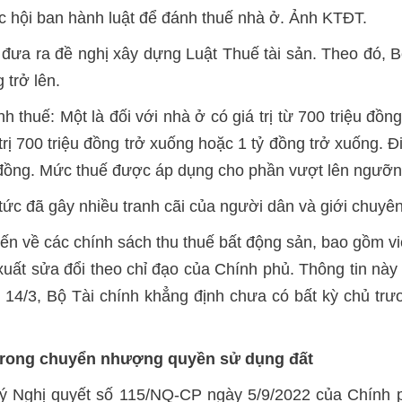
 hội ban hành luật để đánh thuế nhà ở. Ảnh KTĐT.
đưa ra đề nghị xây dựng Luật Thuế tài sản. Theo đó, B
g trở lên.
huế: Một là đối với nhà ở có giá trị từ 700 triệu đồng tr
trị 700 triệu đồng trở xuống hoặc 1 tỷ đồng trở xuống. Đ
 tỷ đồng. Mức thuế được áp dụng cho phần vượt lên ngưỡn
 tức đã gây nhiều tranh cãi của người dân và giới chuyê
iến về các chính sách thu thuế bất động sản, bao gồm 
uất sửa đổi theo chỉ đạo của Chính phủ. Thông tin này
u 14/3, Bộ Tài chính khẳng định chưa có bất kỳ chủ trư
 trong chuyển nhượng quyền sử dụng đất
ý Nghị quyết số 115/NQ-CP ngày 5/9/2022 của Chính 