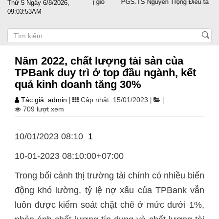
 doanh nghiệp vượt sóng gió
PGS.TS Nguyễn Trọng Điều tái đắc cử Ch
Thứ 5 Ngày 6/8/2026,
09:03:54AM
Năm 2022, chất lượng tài sản của
TPBank duy trì ở top đầu ngành, kết
quả kinh doanh tăng 30%
Tác giả: admin
Cập nhật: 15/01/2023
|
|
|
709 lượt xem
10/01/2023 08:10
1
10-01-2023 08:10:00+07:00
Trong bối cảnh thị trường tài chính có nhiều biến
động khó lường, tỷ lệ nợ xấu của TPBank vẫn
luôn được kiểm soát chặt chẽ ở mức dưới 1%,