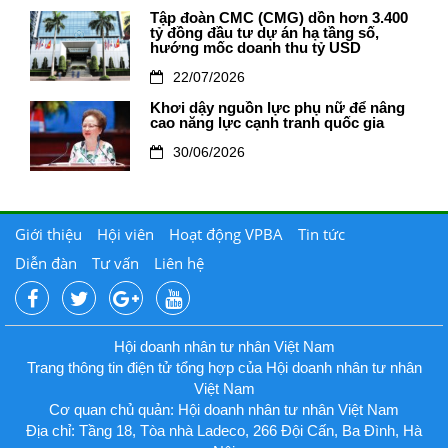
Tập đoàn CMC (CMG) dồn hơn 3.400
tỷ đồng đầu tư dự án hạ tầng số,
hướng mốc doanh thu tỷ USD
22/07/2026
Khơi dậy nguồn lực phụ nữ để nâng
cao năng lực cạnh tranh quốc gia
30/06/2026
Giới thiệu
Hội viên
Hoạt động VPBA
Tin tức
Diễn đàn
Tư vấn
Liên hệ
Hội doanh nhân tư nhân Việt Nam
Trang thông tin điện tử tổng hợp của Hội doanh nhân tư nhân
Việt Nam
Cơ quan chủ quản: Hội doanh nhân tư nhân Việt Nam
Địa chỉ: Tầng 18, Tòa nhà Ladeco, 266 Đội Cấn, Ba Đình, Hà