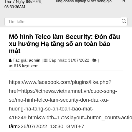
Đất nước sát cánh cùng doanh nghiệp vượt sóng gió
PGS.TS Ng
Thứ 7 Ngày 8/8/2026,
08:30:36AM
Mô hình Telco làm Security: Đón đầu
xu hướng Hạ tầng số an toàn bảo
mật
Tác giả: admin
Cập nhật: 31/07/2022
|
|
|
618 lượt xem
https://www.facebook.com/plugins/like.php?
href=https://ictnews.vietnamnet.vn/cuoc-song-
so/mo-hinh-telco-lam-security-don-dau-xu-
huong-ha-tang-so-an-toan-bao-mat-
416249.html&width=172&layout=button_count&act
tâm
226/07/2022 13:30 GMT+7