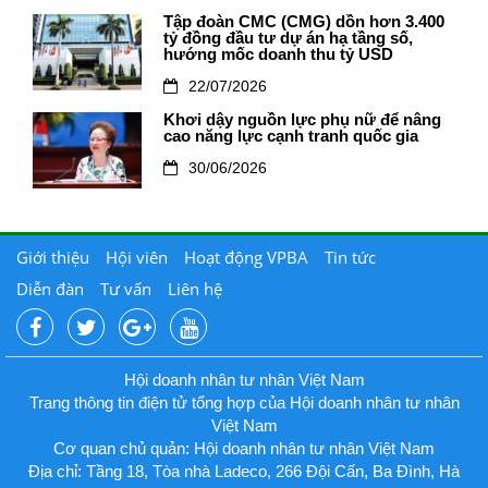
Tập đoàn CMC (CMG) dồn hơn 3.400
tỷ đồng đầu tư dự án hạ tầng số,
hướng mốc doanh thu tỷ USD
22/07/2026
Khơi dậy nguồn lực phụ nữ để nâng
cao năng lực cạnh tranh quốc gia
30/06/2026
Giới thiệu
Hội viên
Hoạt động VPBA
Tin tức
Diễn đàn
Tư vấn
Liên hệ
Hội doanh nhân tư nhân Việt Nam
Trang thông tin điện tử tổng hợp của Hội doanh nhân tư nhân
Việt Nam
Cơ quan chủ quản: Hội doanh nhân tư nhân Việt Nam
Địa chỉ: Tầng 18, Tòa nhà Ladeco, 266 Đội Cấn, Ba Đình, Hà