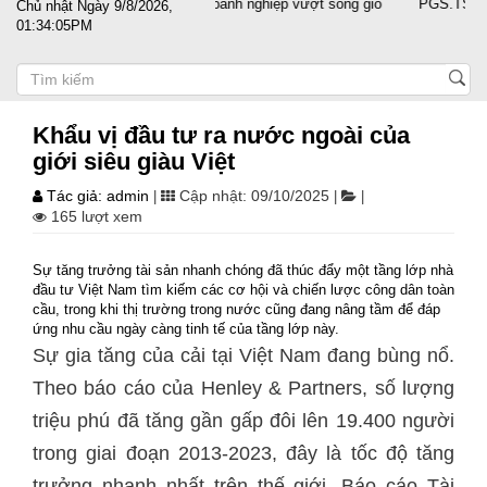
Đất nước sát cánh cùng doanh nghiệp vượt sóng gió
PGS.TS Nguyễn
Chủ nhật Ngày 9/8/2026,
01:34:06PM
Khẩu vị đầu tư ra nước ngoài của
giới siêu giàu Việt
Tác giả: admin
Cập nhật: 09/10/2025
|
|
|
165 lượt xem
Sự tăng trưởng tài sản nhanh chóng đã thúc đẩy một tầng lớp nhà
đầu tư Việt Nam tìm kiếm các cơ hội và chiến lược công dân toàn
cầu, trong khi thị trường trong nước cũng đang nâng tầm để đáp
ứng nhu cầu ngày càng tinh tế của tầng lớp này.
Sự gia tăng của cải tại Việt Nam đang bùng nổ.
Theo báo cáo của Henley & Partners, số lượng
triệu phú đã tăng gần gấp đôi lên 19.400 người
trong giai đoạn 2013-2023, đây là tốc độ tăng
trưởng nhanh nhất trên thế giới. Báo cáo Tài