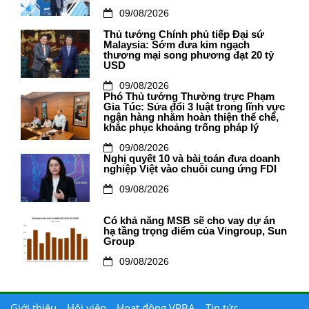
09/08/2026
Thủ tướng Chính phủ tiếp Đại sứ
Malaysia: Sớm đưa kim ngạch
thương mại song phương đạt 20 tỷ
USD
09/08/2026
Phó Thủ tướng Thường trực Phạm
Gia Túc: Sửa đổi 3 luật trong lĩnh vực
ngân hàng nhằm hoàn thiện thể chế,
khắc phục khoảng trống pháp lý
09/08/2026
Nghị quyết 10 và bài toán đưa doanh
nghiệp Việt vào chuỗi cung ứng FDI
09/08/2026
Có khả năng MSB sẽ cho vay dự án
hạ tầng trọng điểm của Vingroup, Sun
Group
09/08/2026
Giới thiệu
Hội viên
Hoạt động VPBA
Tin tức