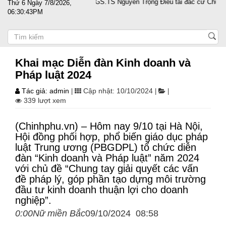
p vượt sóng gió
PGS.TS Nguyễn Trọng Điều tái đắc cử Chủ tịch Hội D
Thứ 6 Ngày 7/8/2026,
06:30:44PM
Khai mạc Diễn đàn Kinh doanh và
Pháp luật 2024
Tác giả: admin
Cập nhật: 10/10/2024
|
|
|
339 lượt xem
(Chinhphu.vn) – Hôm nay 9/10 tại Hà Nội,
Hội đồng phối hợp, phổ biến giáo dục pháp
luật Trung ương (PBGDPL) tổ chức diễn
đàn “Kinh doanh và Pháp luật” năm 2024
với chủ đề “Chung tay giải quyết các vấn
đề pháp lý, góp phần tạo dựng môi trường
đầu tư kinh doanh thuận lợi cho doanh
nghiệp”.
0:00Nữ miền Bắc
09/10/2024 08:58