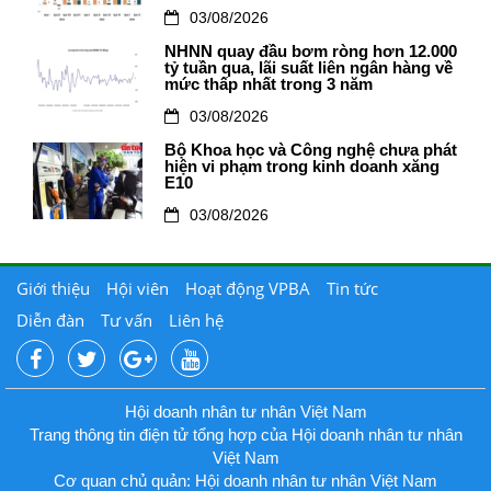
03/08/2026
NHNN quay đầu bơm ròng hơn 12.000
tỷ tuần qua, lãi suất liên ngân hàng về
mức thấp nhất trong 3 năm
03/08/2026
Bộ Khoa học và Công nghệ chưa phát
hiện vi phạm trong kinh doanh xăng
E10
03/08/2026
Giới thiệu
Hội viên
Hoạt động VPBA
Tin tức
Diễn đàn
Tư vấn
Liên hệ
Hội doanh nhân tư nhân Việt Nam
Trang thông tin điện tử tổng hợp của Hội doanh nhân tư nhân
Việt Nam
Cơ quan chủ quản: Hội doanh nhân tư nhân Việt Nam