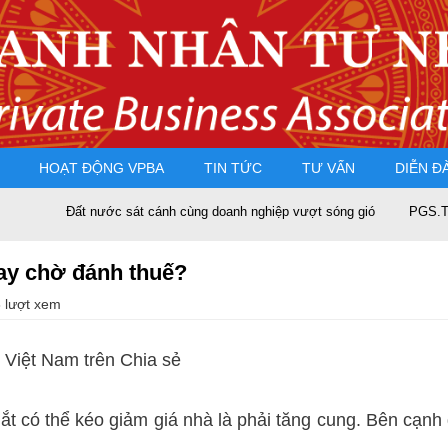
HOẠT ĐỘNG VPBA
TIN TỨC
TƯ VẤN
DIỄN Đ
Đất nước sát cánh cùng doanh nghiệp vượt sóng gió
PGS.TS Nguyễn
hay chờ đánh thuế?
 lượt xem
 Việt Nam trên
Chia sẻ
ắt có thể kéo giảm giá nhà là phải tăng cung. Bên cạnh