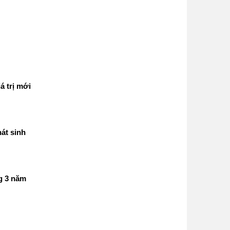
á trị mới
át sinh
g 3 năm