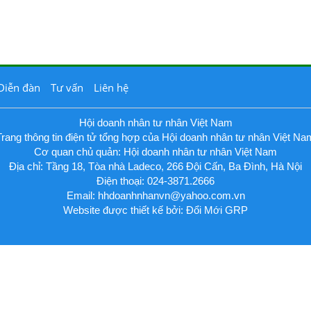
Diễn đàn
Tư vấn
Liên hệ
Hội doanh nhân tư nhân Việt Nam
Trang thông tin điện tử tổng hợp của Hội doanh nhân tư nhân Việt Na
Cơ quan chủ quản: Hội doanh nhân tư nhân Việt Nam
Địa chỉ: Tầng 18, Tòa nhà Ladeco, 266 Đội Cấn, Ba Đình, Hà Nội
Điện thoại: 024-3871.2666
Email:
hhdoanhnhanvn@yahoo.com.vn
Website được thiết kế bởi: Đổi Mới GRP