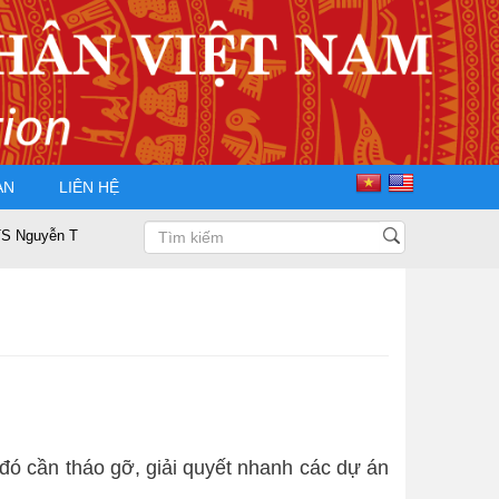
ÀN
LIÊN HỆ
 Trọng Điều tái đắc cử Chủ tịch Hội Doanh nhân Tư nhân Việt Nam nhiệm k
 đó cần tháo gỡ, giải quyết nhanh các dự án