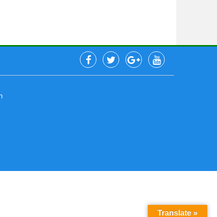
m
Translate »