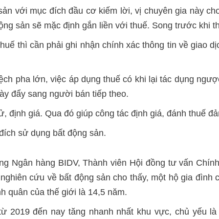
n với mục đích đầu cơ kiếm lời, vị chuyên gia này cho
động sản sẽ mặc định gắn liền với thuế. Song trước khi t
uế thì cần phải ghi nhận chính xác thông tin về giao d
lệch pha lớn, việc áp dụng thuế có khi lại tác dụng ngư
ày đẩy sang người bán tiếp theo.
sử, định giá. Qua đó giúp công tác định giá, đánh thuế đ
 đích sử dụng bất động sản.
ng Ngân hàng BIDV, Thành viên Hội đồng tư vấn Chính s
nghiên cứu về bất động sản cho thấy, một hộ gia đình c
h quân của thế giới là 14,5 năm.
 từ 2019 đến nay tăng nhanh nhất khu vực, chủ yếu là