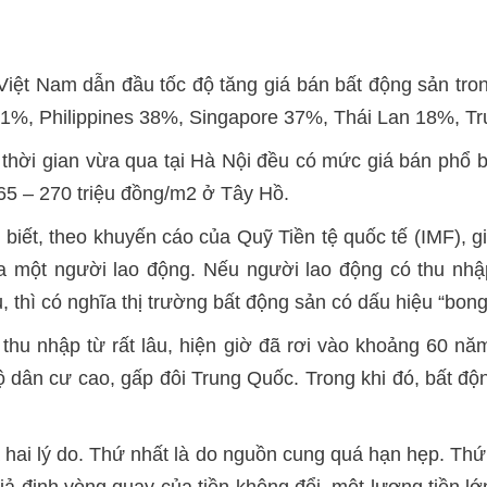
Việt Nam dẫn đầu tốc độ tăng giá bán bất động sản tro
 41%, Philippines 38%, Singapore 37%, Thái Lan 18%,
ời gian vừa qua tại Hà Nội đều có mức giá bán phổ bi
65 – 270 triệu đồng/m2 ở Tây Hồ.
biết, theo khuyến cáo của Quỹ Tiền tệ quốc tế (IMF), 
một người lao động. Nếu người lao động có thu nhập 
thì có nghĩa thị trường bất động sản có dấu hiệu “bong
hu nhập từ rất lâu, hiện giờ đã rơi vào khoảng 60 năm
 dân cư cao, gấp đôi Trung Quốc. Trong khi đó, bất độn
 hai lý do. Thứ nhất là do nguồn cung quá hạn hẹp. Th
 định vòng quay của tiền không đổi, một lượng tiền lớ