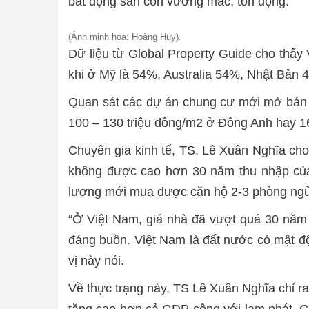
bất động sản còn vướng mắc, tồn đọng.
(Ảnh minh họa: Hoàng Huy).
Dữ liệu từ Global Property Guide cho thấy 
khi ở Mỹ là 54%, Australia 54%, Nhật Bản
Quan sát các dự án chung cư mới mở bán th
100 – 130 triệu đồng/m2 ở Đông Anh hay 1
Chuyên gia kinh tế, TS. Lê Xuân Nghĩa cho 
không được cao hơn 30 năm thu nhập của 
lương mới mua được căn hộ 2-3 phòng ngủ, 
“Ở Việt Nam, giá nhà đã vượt quá 30 năm t
đáng buồn. Việt Nam là đất nước có mật độ
vị này nói.
Về thực trạng này, TS Lê Xuân Nghĩa chỉ ra
tăng cao hơn cả GDP cộng với lạm phát. Giả