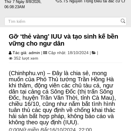
p vượt sóng gió
PGS.TS Nguyễn Trọng Điều tái đắc cử Chủ tịch Hội D
Thứ 7 Ngày 8/8/2026,
06:08:24AM
Gỡ ‘thẻ vàng’ IUU và tạo sinh kế bền
vững cho ngư dân
Tác giả: admin
Cập nhật: 18/10/2024
|
|
|
352 lượt xem
(Chinhphu.vn) – Đây là chia sẻ, mong
muốn của Phó Thủ tướng Trần Hồng Hà
khi thăm, động viên các chủ tàu cá, ngư
dân tại cảng cá Sông Đốc (thị trấn Sông
Ðốc, huyện Trần Văn Thời, tỉnh Cà Mau),
chiều 16/10, cũng như nắm bắt tình hình
tuân thủ các quy định về chống khai thác
hải sản bất hợp pháp, không báo cáo và
không theo quy định (IUU).
0:00Nữ miền Bắc
16/10/2024 22:00