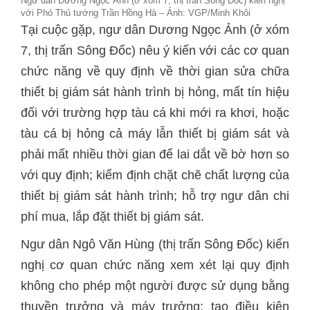
Ngư dân Dương Ngọc Ảnh (ở xóm 7, thị trấn Sông Đốc) kiến nghị
với Phó Thủ tướng Trần Hồng Hà – Ảnh: VGP/Minh Khôi
Tại cuộc gặp, ngư dân Dương Ngọc Ảnh (ở xóm
7, thị trấn Sông Đốc) nêu ý kiến với các cơ quan
chức năng về quy định về thời gian sửa chữa
thiết bị giám sát hành trình bị hỏng, mất tín hiệu
đối với trường hợp tàu cá khi mới ra khơi, hoặc
tàu cá bị hỏng cả máy lẫn thiết bị giám sát và
phải mất nhiều thời gian để lai dắt về bờ hơn so
với quy định; kiểm định chặt chẽ chất lượng của
thiết bị giám sát hành trình; hỗ trợ ngư dân chi
phí mua, lắp đặt thiết bị giám sát.
Ngư dân Ngô Văn Hùng (thị trấn Sông Đốc) kiến
nghị cơ quan chức năng xem xét lại quy định
không cho phép một người được sử dụng bằng
thuyền trưởng và máy trưởng; tạo điều kiện