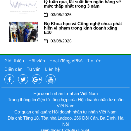
tỷ tuần qua, lãi suất liên ngân hàng về
mức thấp nhất trong 3 năm
03/08/2026
Bộ Khoa học và Công nghệ chưa phát
hiện vi phạm trong kinh doanh xăng
E10
03/08/2026
Giới thiệu
Hội viên
Hoạt động VPBA
Tin tức
Diễn đàn
Tư vấn
Liên hệ
Hội doanh nhân tư nhân Việt Nam
Trang thông tin điện tử tổng hợp của Hội doanh nhân tư nhân
Việt Nam
Cơ quan chủ quản: Hội doanh nhân tư nhân Việt Nam
Địa chỉ: Tầng 18, Tòa nhà Ladeco, 266 Đội Cấn, Ba Đình, Hà
Nội
Điện thoại: 024-3871.2666