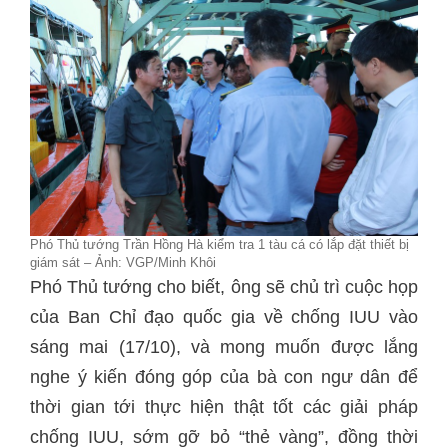
Phó Thủ tướng Trần Hồng Hà kiểm tra 1 tàu cá có lắp đặt thiết bị
giám sát – Ảnh: VGP/Minh Khôi
Phó Thủ tướng cho biết, ông sẽ chủ trì cuộc họp
của Ban Chỉ đạo quốc gia về chống IUU vào
sáng mai (17/10), và mong muốn được lắng
nghe ý kiến đóng góp của bà con ngư dân để
thời gian tới thực hiện thật tốt các giải pháp
chống IUU, sớm gỡ bỏ “thẻ vàng”, đồng thời