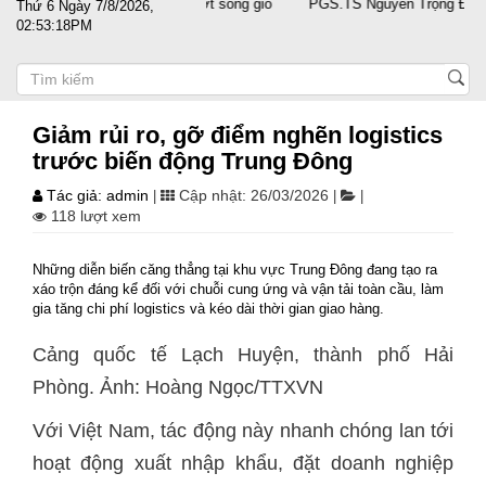
ánh cùng doanh nghiệp vượt sóng gió
PGS.TS Nguyễn Trọng Điều tái đắ
Thứ 6 Ngày 7/8/2026,
02:53:18PM
Giảm rủi ro, gỡ điểm nghẽn logistics
trước biến động Trung Đông
Tác giả: admin
Cập nhật: 26/03/2026
|
|
|
118 lượt xem
Những diễn biến căng thẳng tại khu vực Trung Đông đang tạo ra
xáo trộn đáng kể đối với chuỗi cung ứng và vận tải toàn cầu, làm
gia tăng chi phí logistics và kéo dài thời gian giao hàng.
Cảng quốc tế Lạch Huyện, thành phố Hải
Phòng. Ảnh: Hoàng Ngọc/TTXVN
Với Việt Nam, tác động này nhanh chóng lan tới
hoạt động xuất nhập khẩu, đặt doanh nghiệp