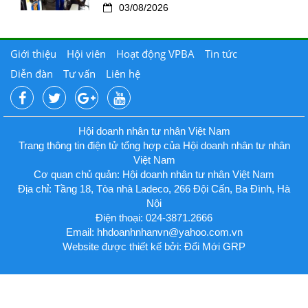
03/08/2026
Giới thiệu
Hội viên
Hoạt động VPBA
Tin tức
Diễn đàn
Tư vấn
Liên hệ
Hội doanh nhân tư nhân Việt Nam
Trang thông tin điện tử tổng hợp của Hội doanh nhân tư nhân
Việt Nam
Cơ quan chủ quản: Hội doanh nhân tư nhân Việt Nam
Địa chỉ: Tầng 18, Tòa nhà Ladeco, 266 Đội Cấn, Ba Đình, Hà
Nội
Điện thoại: 024-3871.2666
Email:
hhdoanhnhanvn@yahoo.com.vn
Website được thiết kế bởi: Đổi Mới GRP