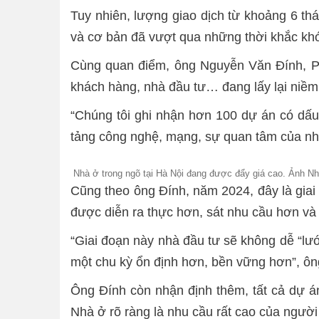
Tuy nhiên, lượng giao dịch từ khoảng 6 th
và cơ bản đã vượt qua những thời khắc khó
Cùng quan điểm, ông Nguyễn Văn Đính, Ph
khách hàng, nhà đầu tư… đang lấy lại niềm 
“Chúng tôi ghi nhận hơn 100 dự án có dấu h
tảng công nghệ, mạng, sự quan tâm của nhà 
Nhà ở trong ngõ tại Hà Nội đang được đẩy giá cao. Ảnh Nh
Cũng theo ông Đính, năm 2024, đây là giai 
được diễn ra thực hơn, sát nhu cầu hơn và 
“Giai đoạn này nhà đầu tư sẽ không dễ “lướ
một chu kỳ ổn định hơn, bền vững hơn”, ô
Ông Đính còn nhận định thêm, tất cả dự á
Nhà ở rõ ràng là nhu cầu rất cao của ngườ