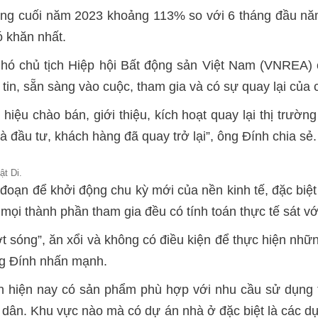
áng cuối năm 2023 khoảng 113% so với 6 tháng đầu năm 
 khăn nhất.
ó chủ tịch Hiệp hội Bất động sản Việt Nam (VNREA) c
tin, sẵn sàng vào cuộc, tham gia và có sự quay lại của
iệu chào bán, giới thiệu, kích hoạt quay lại thị trường
đầu tư, khách hàng đã quay trở lại”, ông Đính chia sẻ.
ật Di.
đoạn để khởi động chu kỳ mới của nền kinh tế, đặc biệt
mọi thành phần tham gia đều có tính toán thực tế sát vớ
t sóng”, ăn xổi và không có điều kiện để thực hiện nhữ
ng Đính nhấn mạnh.
n hiện nay có sản phẩm phù hợp với nhu cầu sử dụng t
i dân. Khu vực nào mà có dự án nhà ở đặc biệt là các d