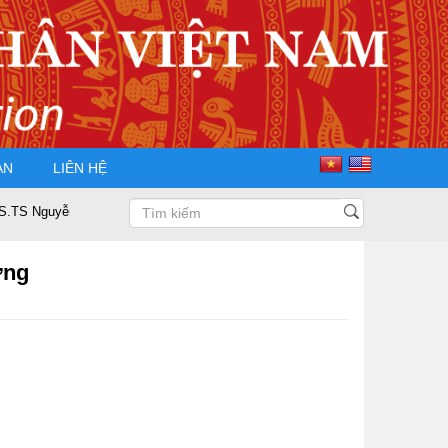
ÀN
LIÊN HỆ
ễn Trọng Điều tái đắc cử Chủ tịch Hội Doanh nhân Tư nhân Việt Nam nhiệ
ờng