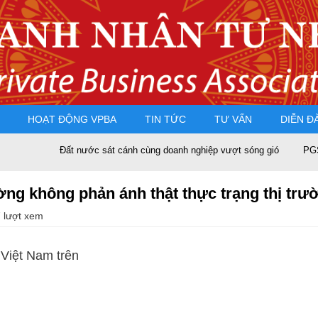
HOẠT ĐỘNG VPBA
TIN TỨC
TƯ VẤN
DIỄN Đ
Đất nước sát cánh cùng doanh nghiệp vượt sóng gió
PGS.TS Nguy
ường không phản ánh thật thực trạng thị trư
 lượt xem
 Việt Nam trên