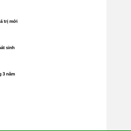
á trị mới
át sinh
g 3 năm