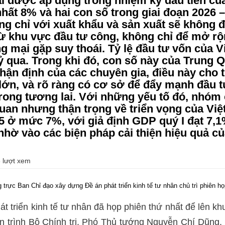
i được áp dụng trong nhiệm kỳ đầu tiên củ
nhất 8% và hai con số trong giai đoạn 2026 
ng chỉ với xuất khẩu và sản xuất sẽ không
từ khu vực đầu tư công, không chỉ để mở r
ng mại gặp suy thoái. Tỷ lệ đầu tư vốn của 
 qua. Trong khi đó, con số này của Trung Q
hận định của các chuyên gia, điều này cho
lớn, và rõ ràng có cơ sở để đẩy mạnh đầu tư
trong tương lai. Với những yếu tố đó, nhóm
quan nhưng thận trọng về triển vọng của Vi
 ở mức 7%, với giả định GDP quý I đạt 7,1
nhờ vào các biện pháp cải thiện hiệu quả c
 lượt xem
c Ban Chỉ đạo xây dựng Đề án phát triển kinh tế tư nhân chủ trì phiên họp
 triển kinh tế tư nhân đã họp phiên thứ nhất để lên k
án trình Bộ Chính trị. Phó Thủ tướng Nguyễn Chí Dũng