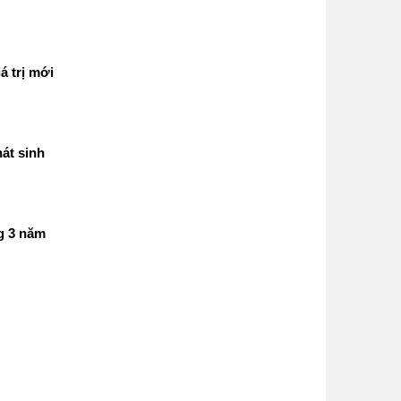
á trị mới
át sinh
g 3 năm