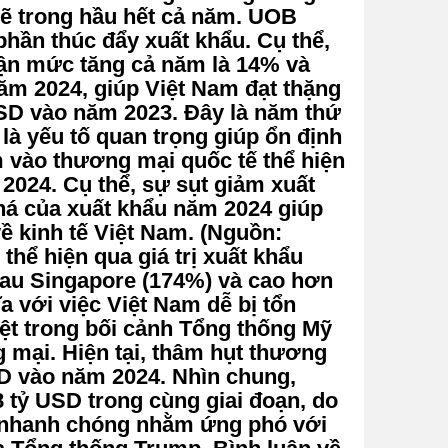
mẽ trong hầu hết cả năm. UOB
hần thúc đẩy xuất khẩu. Cụ thể,
hận mức tăng cả năm là 14% và
m 2024, giúp Việt Nam đạt thặng
USD vào năm 2023. Đây là năm thứ
là yếu tố quan trọng giúp ổn định
 vào thương mại quốc tế thể hiện
2024. Cụ thể, sự sụt giảm xuất
há của xuất khẩu năm 2024 giúp
ề kinh tế Việt Nam. (Nguồn:
hể hiện qua giá trị xuất khẩu
au Singapore (174%) và cao hơn
a với việc Việt Nam dễ bị tổn
ệt trong bối cảnh Tổng thống Mỹ
 mại. Hiện tại, thâm hụt thương
SD vào năm 2024. Nhìn chung,
 tỷ USD trong cùng giai đoạn, do
a nhanh chóng nhằm ứng phó với