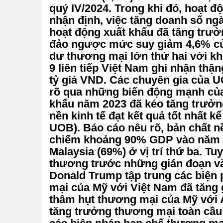
quý IV/2024. Trong khi đó, hoạt 
nhận định, việc tăng doanh số ng
hoạt động xuất khẩu đã tăng trưở
đảo ngược mức suy giảm 4,6% của
dư thương mại lớn thứ hai với kh
9 liên tiếp Việt Nam ghi nhận thặ
tỷ giá VND. Các chuyên gia của U
rõ qua những biến động mạnh của 
khẩu năm 2023 đã kéo tăng trưởng
nền kinh tế đạt kết quả tốt nhất
UOB). Báo cáo nêu rõ, bản chất n
chiếm khoảng 90% GDP vào năm 2
Malaysia (69%) ở vị trí thứ ba. T
thương trước những gián đoạn và 
Donald Trump tập trung các biện 
mại của Mỹ với Việt Nam đã tăng 
thâm hụt thương mại của Mỹ với A
tăng trưởng thương mại toàn cầu