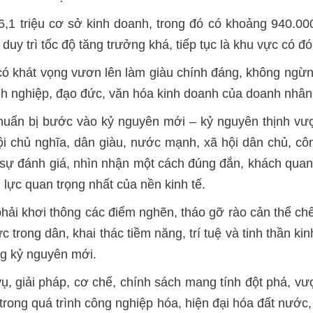
 6,1 triệu cơ sở kinh doanh, trong đó có khoảng 940.0
c duy trì tốc độ tăng trưởng khá, tiếp tục là khu vực có đ
ó khát vọng vươn lên làm giàu chính đáng, không ngừng
nh nghiệp, đạo đức, văn hóa kinh doanh của doanh nhân
huẩn bị bước vào kỷ nguyên mới – kỷ nguyên thịnh vượn
 chủ nghĩa, dân giàu, nước mạnh, xã hội dân chủ, cô
ự đánh giá, nhìn nhận một cách đúng đắn, khách quan về 
g lực quan trọng nhất của nền kinh tế.
phải khơi thông các điểm nghẽn, tháo gỡ rào cản thể chế
c trong dân, khai thác tiềm năng, trí tuệ và tinh thần k
ng kỷ nguyên mới.
, giải pháp, cơ chế, chính sách mang tính đột phá, vượt 
trong quá trình công nghiệp hóa, hiện đại hóa đất nước