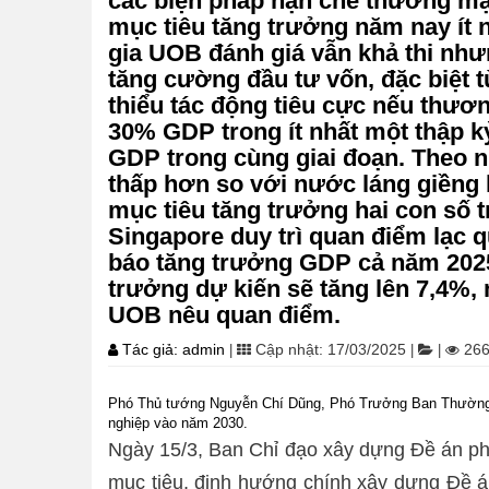
các biện pháp hạn chế thương mạ
mục tiêu tăng trưởng năm nay ít 
gia UOB đánh giá vẫn khả thi như
tăng cường đầu tư vốn, đặc biệt 
thiểu tác động tiêu cực nếu thươ
30% GDP trong ít nhất một thập kỷ
GDP trong cùng giai đoạn. Theo n
thấp hơn so với nước láng giềng 
mục tiêu tăng trưởng hai con số 
Singapore duy trì quan điểm lạc 
báo tăng trưởng GDP cả năm 2025
trưởng dự kiến sẽ tăng lên 7,4%, 
UOB nêu quan điểm.
Tác giả: admin
Cập nhật: 17/03/2025
266
|
|
|
Phó Thủ tướng Nguyễn Chí Dũng, Phó Trưởng Ban Thường trự
nghiệp vào năm 2030.
Ngày 15/3, Ban Chỉ đạo xây dựng Đề án phát
mục tiêu, định hướng chính xây dựng Đề 