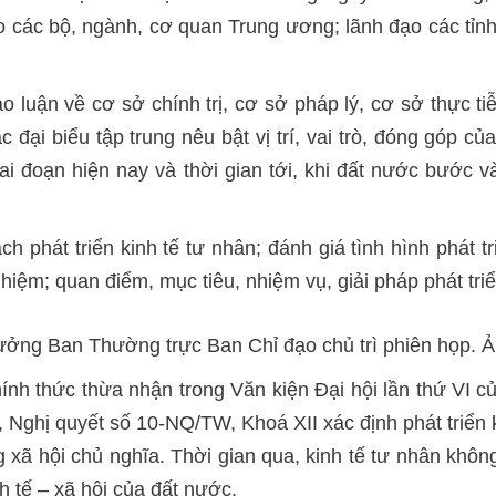
o các bộ, ngành, cơ quan Trung ương; lãnh đạo các tỉn
o luận về cơ sở chính trị, cơ sở pháp lý, cơ sở thực t
đại biểu tập trung nêu bật vị trí, vai trò, đóng góp của 
giai đoạn hiện nay và thời gian tới, khi đất nước bước 
h phát triển kinh tế tư nhân; đánh giá tình hình phát tr
ghiệm; quan điểm, mục tiêu, nhiệm vụ, giải pháp phát triển
ng Ban Thường trực Ban Chỉ đạo chủ trì phiên họp. 
ính thức thừa nhận trong Văn kiện Đại hội lần thứ VI 
t, Nghị quyết số 10-NQ/TW, Khoá XII xác định phát triển 
g xã hội chủ nghĩa. Thời gian qua, kinh tế tư nhân khô
h tế – xã hội của đất nước.