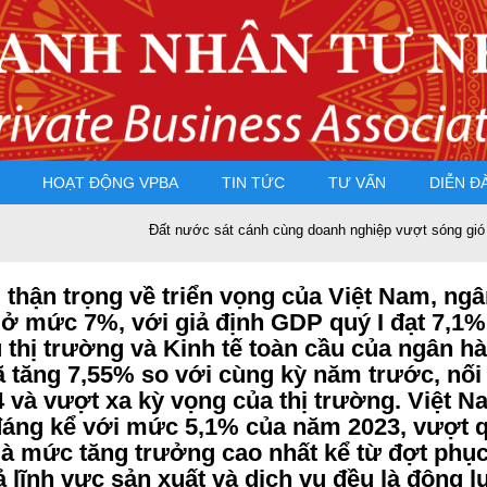
HOẠT ĐỘNG VPBA
TIN TỨC
TƯ VẤN
DIỄN Đ
Đất nước sát cánh cùng doanh nghiệp vượt sóng gió
PGS.
 thận trọng về triển vọng của Việt Nam, n
 mức 7%, với giả định GDP quý I đạt 7,1% 
 thị trường và Kinh tế toàn cầu của ngân 
ã tăng 7,55% so với cùng kỳ năm trước, nối
24 và vượt xa kỳ vọng của thị trường. Việt
đáng kể với mức 5,1% của năm 2023, vượt 
 là mức tăng trưởng cao nhất kể từ đợt phụ
 lĩnh vực sản xuất và dịch vụ đều là động 