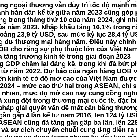
động ngoại thương vẫn duy trì tốc độ mạnh 
ành bán dẫn kể từ giữa năm 2023 cũng góp p
ng trong tháng thứ 10 của năm 2024, ghi n
 năm 2023. Nhập khẩu tăng 16,1% trong nă
oảng 23,9 tỷ USD, sau mức kỷ lục 28,4 tỷ 
ng dư thương mại hàng năm. Điều này chính 
OB cho rằng sự phụ thuộc lớn của Việt Nam
tăng trưởng kinh tế trong giai đoạn 2023 – 
 GDP chậm lại đáng kể, trong khi đà bứt p
 kể từ năm 2022. Dự báo của ngân hàng UOB v
ền kinh tế có độ mở cao của Việt Nam được t
024 – mức cao thứ hai trong ASEAN, chỉ s
uy nhiên, mức độ mở cao này cũng đồng nghĩ
xung đột trong thương mại quốc tế, đặc bi
pháp giải quyết vấn đề mất cân bằng thương
gần gấp 4 lần kể từ năm 2016, lên 124 tỷ U
SEAN cũng đã tăng gần gấp ba lần, lên 228
 và sự dịch chuyển chuỗi cung ứng diễn r