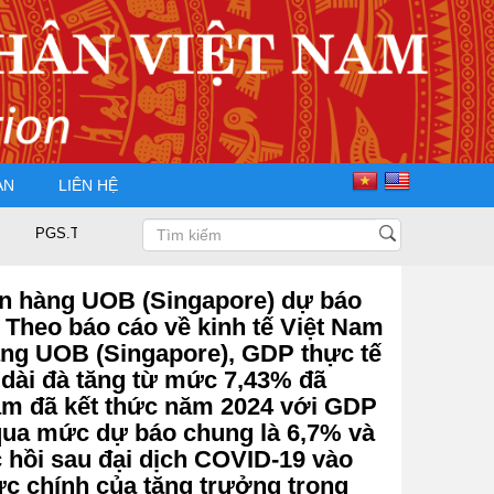
ÀN
LIÊN HỆ
TS Nguyễn Trọng Điều tái đắc cử Chủ tịch Hội Doanh nhân Tư nhân Việt Na
gân hàng UOB (Singapore) dự báo
Theo báo cáo về kinh tế Việt Nam
hàng UOB (Singapore), GDP thực tế
 dài đà tăng từ mức 7,43% đã
 Nam đã kết thức năm 2024 với GDP
qua mức dự báo chung là 6,7% và
c hồi sau đại dịch COVID-19 vào
lực chính của tăng trưởng trong