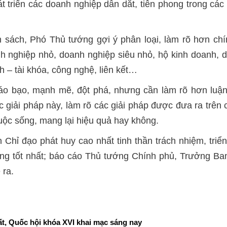
t triển các doanh nghiệp dẫn dắt, tiên phong trong các 
 sách, Phó Thủ tướng gợi ý phân loại, làm rõ hơn ch
h nghiệp nhỏ, doanh nghiệp siêu nhỏ, hộ kinh doanh, d
nh – tài khóa, công nghệ, liên kết…
táo bạo, mạnh mẽ, đột phá, nhưng cần làm rõ hơn luận 
ác giải pháp này, làm rõ các giải pháp được đưa ra trê
cuộc sống, mang lại hiệu quả hay không.
hỉ đạo phát huy cao nhất tinh thần trách nhiệm, triển
g tốt nhất; báo cáo Thủ tướng Chính phủ, Trưởng Ban 
 ra.
t, Quốc hội khóa XVI khai mạc sáng nay