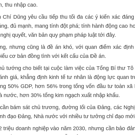
n, thu nhập cao.
Chí Dũng yêu cầu tiếp thu tối đa các ý kiến xác đáng 
ng, đủ mạnh, mang tính đột phá; tính hành động cao hơn;
 nghị quyết, văn bản quy phạm pháp luật tới đây.
ng, nhưng cũng là đề án khó, với quan điểm xác định
biểu cơ bản đồng tình với kết cấu của Đề án.
ó Thủ tướng cho biết tại cuộc làm việc của Tổng Bí thư 
ánh giá, khẳng định kinh tế tư nhân là động lực quan 
oảng 50% GDP, hơn 56% trong tổng vốn đầu tư toàn xã
hà nước, hơn 30% tổng kim ngạch xuất nhập khẩu.
ần bám sát chủ trương, đường lối của Đảng, các Nghị 
 lãnh đạo Đảng, Nhà nước với nhiều tư tưởng chỉ đạo mới
2 triệu doanh nghiệp vào năm 2030, nhưng cần bảo đảm