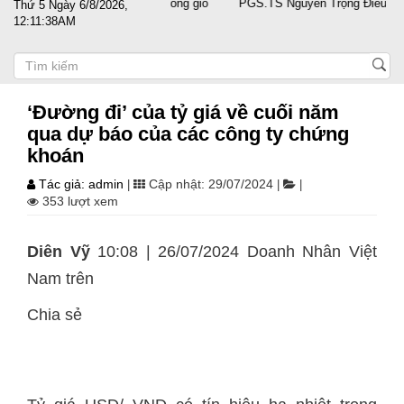
 cùng doanh nghiệp vượt sóng gió
PGS.TS Nguyễn Trọng Điều tái đắc 
Thứ 5 Ngày 6/8/2026,
12:11:38AM
‘Đường đi’ của tỷ giá về cuối năm
qua dự báo của các công ty chứng
khoán
Tác giả: admin
Cập nhật: 29/07/2024
|
|
|
353 lượt xem
Diên Vỹ
10:08 | 26/07/2024 Doanh Nhân Việt
Nam trên
Chia sẻ