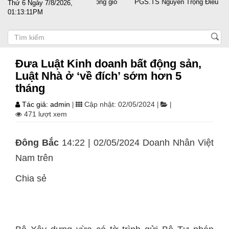
cùng doanh nghiệp vượt sóng gió
PGS.TS Nguyễn Trọng Điều tái đắc c
Thứ 6 Ngày 7/8/2026,
01:13:11PM
Đưa Luật Kinh doanh bất động sản,
Luật Nhà ở ‘về đích’ sớm hơn 5
tháng
Tác giả: admin
Cập nhật: 02/05/2024
|
|
|
471 lượt xem
Đông Bắc
14:22 | 02/05/2024 Doanh Nhân Việt
Nam trên
Chia sẻ