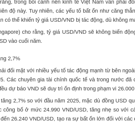
rằng, trong bối cảnh nền kinh tế Việt Nam vẫn phải đối
ên độ này. Tuy nhiên, các yếu tố bất ổn như căng thẳng
vẫn có thể khiến tỷ giá USD/VND bị tác động, dù không m
ngapore) cho rằng, tỷ giá USD/VND sẽ không biến độ
USD vào cuối năm.
ăng 2,7%
hải đối mặt với nhiều yếu tố tác động mạnh từ bên ngoà
. Các chuyên gia tài chính quốc tế và trong nước đã 
 đều dự báo VND sẽ duy trì ổn định trong phạm vi 26.0
 tăng 2,7% so với đầu năm 2025, mặc dù đồng USD quốc
 công bố ở mức 24.990 VND/USD, tăng nhẹ so với các 
đến 26.240 VND/USD, tạo ra sự bất ổn lớn đối với các 