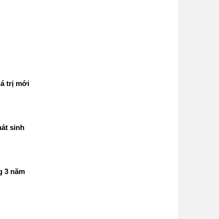
á trị mới
át sinh
g 3 năm