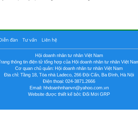
Diễn đàn
Tư vấn
Liên hệ
Hội doanh nhân tư nhân Việt Nam
Trang thông tin điện tử tổng hợp của Hội doanh nhân tư nhân Việt Na
Cơ quan chủ quản: Hội doanh nhân tư nhân Việt Nam
Địa chỉ: Tầng 18, Tòa nhà Ladeco, 266 Đội Cấn, Ba Đình, Hà Nội
Điện thoại: 024-3871.2666
Email:
hhdoanhnhanvn@yahoo.com.vn
Website được thiết kế bởi: Đổi Mới GRP