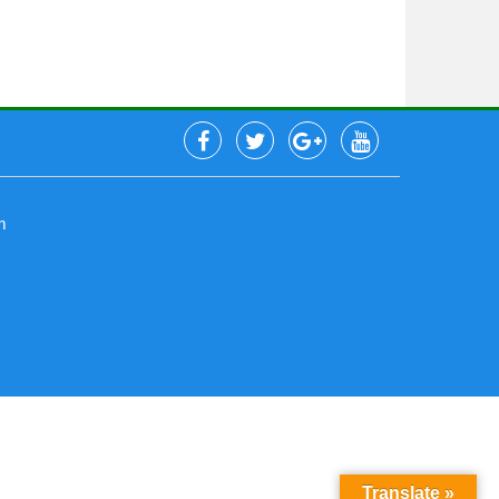
m
Translate »