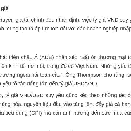
 giá
uyên gia tài chính đều nhận định, việc tỷ giá VND suy 
i cũng tạo ra áp lực lớn đối với các doanh nghiệp nhập
 triển châu Á (ADB) nhận xét: “Bất ổn thương mại to
nền kinh tế mới nổi, trong đó có Việt Nam. Những yếu 
 trường ngoại hối toàn cầu”. Ông Thompson cho rằng, s
 là yếu tố tác động lớn đến tỷ giá USD/VND.
, tỷ giá VND/USD suy yếu cũng kéo theo những tác độ
hàng hóa, nguyên liệu đầu vào tăng lên, đẩy giá cả hàn
giá tiêu dùng (CPI) mà còn ảnh hưởng đến sức mua của