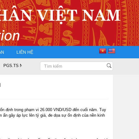
ÀN
LIÊN HỆ
S Nguyễn Trọng Điều tái đắc cử Chủ tịch Hội Doanh nhân Tư nhân Việt Nam
u
 ổn định trong phạm vi 26.000 VND/USD đến cuối năm. Tuy
 ẩn gây áp lực lên tỷ giá, đe dọa sự ổn định của nền kinh