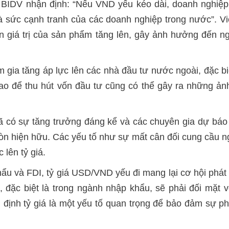
IDV nhận định: “Nếu VND yếu kéo dài, doanh nghiệp n
à sức cạnh tranh của các doanh nghiệp trong nước”. V
ến giá trị của sản phẩm tăng lên, gây ảnh hưởng đến n
làm gia tăng áp lực lên các nhà đầu tư nước ngoài, đặc 
cao để thu hút vốn đầu tư cũng có thể gây ra những ả
có sự tăng trưởng đáng kể và các chuyên gia dự báo 
hiện hữu. Các yếu tố như sự mất cân đối cung cầu ngoạ
 lên tỷ giá.
hẩu và FDI, tỷ giá USD/VND yếu đi mang lại cơ hội phát
, đặc biệt là trong ngành nhập khẩu, sẽ phải đối mặt 
ổn định tỷ giá là một yếu tố quan trọng để bảo đảm sự p