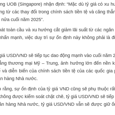
 UOB (Singapore) nhận định: “Mặc dù tỷ giá có xu hướ
ộng từ các thay đổi trong chính sách tiền tệ và căng th
g nửa cuối năm 2025”.
t toàn cầu và xu hướng cắt giảm lãi suất từ các ngân 
n mạnh, việc duy trì sự ổn định này không phải là đi
á USD/VND sẽ tiếp tục dao động mạnh vào cuối năm 202
hẳng thương mại Mỹ – Trung, ảnh hưởng lớn đến nền ki
ế và diễn biến của chính sách tiền tệ của các quốc gia p
gân hàng Nhà nước.
 rằng, sự ổn định của tỷ giá VND cũng sẽ phụ thuộc rất
 không được kiểm soát chặt chẽ, tỷ giá USD/VND sẽ tiếp 
Ngân hàng Nhà nước, tỷ giá USD/VND vẫn sẽ được giữ ổ