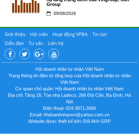
Group
09/08/2026
Giới thiệu
Hội viên
Hoạt động VPBA
Tin tức
Diễn đàn
Tư vấn
Liên hệ
Hội doanh nhân tư nhân Việt Nam
Trang thông tin điện tử tổng hợp của Hội doanh nhân tư nhân
Việt Nam
Cơ quan chủ quản: Hội doanh nhân tư nhân Việt Nam
Địa chỉ: Tầng 18, Tòa nhà Ladeco, 266 Đội Cấn, Ba Đình, Hà
Nội
Điện thoại: 024-3871.2666
Email:
hhdoanhnhanvn@yahoo.com.vn
Website được thiết kế bởi: Đổi Mới GRP