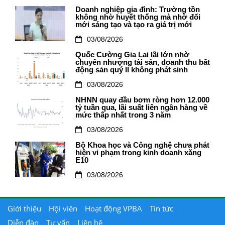
Doanh nghiệp gia đình: Trường tồn
không nhờ huyết thống mà nhờ đổi
mới sáng tạo và tạo ra giá trị mới
03/08/2026
Quốc Cường Gia Lai lãi lớn nhờ
chuyển nhượng tài sản, doanh thu bất
động sản quý II không phát sinh
03/08/2026
NHNN quay đầu bơm ròng hơn 12.000
tỷ tuần qua, lãi suất liên ngân hàng về
mức thấp nhất trong 3 năm
03/08/2026
Bộ Khoa học và Công nghệ chưa phát
hiện vi phạm trong kinh doanh xăng
E10
03/08/2026
Giới thiệu
Hội viên
Hoạt động VPBA
Tin tức
Diễn đàn
Tư vấn
Liên hệ