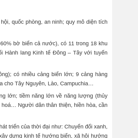
 hội, quốc phòng, an ninh; quy mô diện tích
ếm 60% bờ biển cả nước), có 11 trong 18 khu
ối Hành lang Kinh tế Đông – Tây với tuyến
ông); có nhiều cảng biển lớn; 9 cảng hàng
g hóa cho Tây Nguyên, Lào, Campuchia…
g lớn; tiềm năng lớn về năng lượng (thủy
văn hoá… Người dân thân thiện, hiền hòa, cần
hát triển của thời đại như: Chuyển đổi xanh,
h; xây dựng kinh tế hướng biển, xã hội hướng