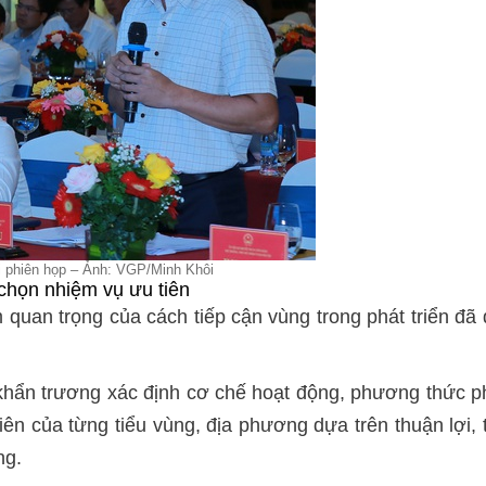
i phiên họp – Ảnh: VGP/Minh Khôi
chọn nhiệm vụ ưu tiên
uan trọng của cách tiếp cận vùng trong phát triển đã
 khẩn trương xác định cơ chế hoạt động, phương thức p
iên của từng tiểu vùng, địa phương dựa trên thuận lợi, t
ng.