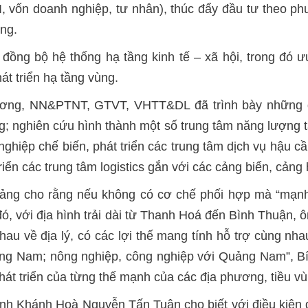
 vốn doanh nghiệp, tư nhân), thúc đẩy đầu tư theo ph
ọng.
n đồng bộ hệ thống hạ tầng kinh tế – xã hội, trong đó ư
át triển hạ tầng vùng.
ương, NN&PTNT, GTVT, VHTT&DL đã trình bày những đị
g; nghiên cứu hình thành một số trung tâm năng lượng tá
 nghiệp chế biến, phát triển các trung tâm dịch vụ hậu 
 triển các trung tâm logistics gắn với các cảng biển, c
g cho rằng nếu không có cơ chế phối hợp mà “mạnh ai
 đó, với địa hình trải dài từ Thanh Hoá đến Bình Thuận
u về địa lý, có các lợi thế mang tính hỗ trợ cùng nhau
uảng Nam; nông nghiệp, công nghiệp với Quảng Nam”, B
át triển của từng thế mạnh của các địa phương, tiều vùn
nh Khánh Hoà Nguyễn Tấn Tuân cho biết với điều kiện 