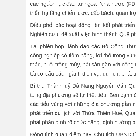
các nguồn lực đầu tư ngoài Nhà nước (FDI,
triển hạ tầng chiến lược, cấp bách, quan tr
Điều phối các hoạt động liên kết phát triể
Nghiên cứu, đề xuất việc hình thành Quỹ ph
Tại phiên họp, lãnh đạo các Bộ Công Th
công nghiệp có tiềm năng, lợi thế trong vùn
thác, nuôi trồng thủy, hải sản gắn với công
tái cơ cấu các ngành dịch vụ, du lịch, phát
Bí thư Thành uỷ Đà Nẵng Nguyễn Văn Quản
từng địa phương sẽ tự triệt tiêu. Bên cạnh
các tiểu vùng với những địa phương gần nha
phát triển du lịch với Thừa Thiên Huế, Q
phải phân định rõ chức năng, định hướng ph
Đồng tình quan điểm này, Chủ tịch UBND tỉ