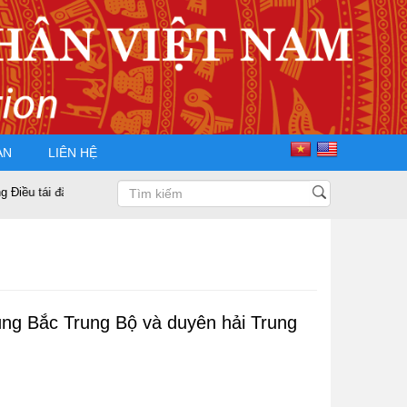
ÀN
LIÊN HỆ
 Chủ tịch Hội Doanh nhân Tư nhân Việt Nam nhiệm kỳ 2025 – 2030
Phá
ùng Bắc Trung Bộ và duyên hải Trung