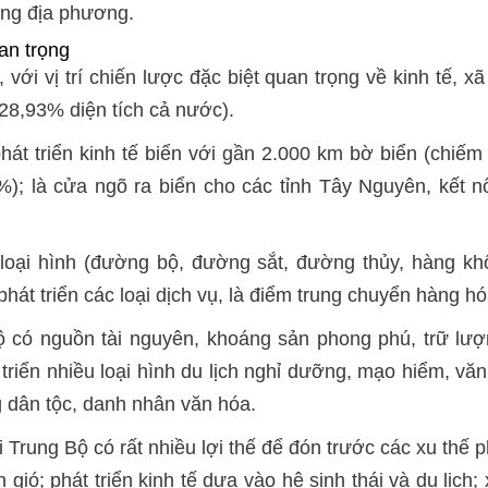
từng địa phương.
uan trọng
ới vị trí chiến lược đặc biệt quan trọng về kinh tế, xã
 28,93% diện tích cả nước).
phát triển kinh tế biển với gần 2.000 km bờ biển (chi
%); là cửa ngõ ra biển cho các tỉnh Tây Nguyên, kết n
 loại hình (đường bộ, đường sắt, đường thủy, hàng kh
i phát triển các loại dịch vụ, là điểm trung chuyển hàn
 có nguồn tài nguyên, khoáng sản phong phú, trữ lượn
át triển nhiều loại hình du lịch nghỉ dưỡng, mạo hiểm, 
g dân tộc, danh nhân văn hóa.
Trung Bộ có rất nhiều lợi thế để đón trước các xu thế p
n gió; phát triển kinh tế dựa vào hệ sinh thái và du lịc