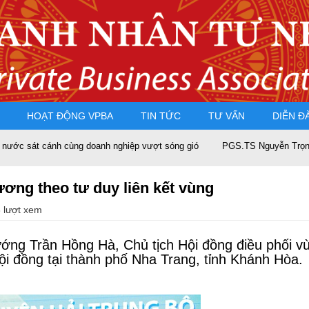
HOẠT ĐỘNG VPBA
TIN TỨC
TƯ VẤN
DIỄN Đ
ùng doanh nghiệp vượt sóng gió
PGS.TS Nguyễn Trọng Điều tái đắc cử
ương theo tư duy liên kết vùng
 lượt xem
ướng Trần Hồng Hà, Chủ tịch Hội đồng điều phối v
ội đồng tại thành phố Nha Trang, tỉnh Khánh Hòa.