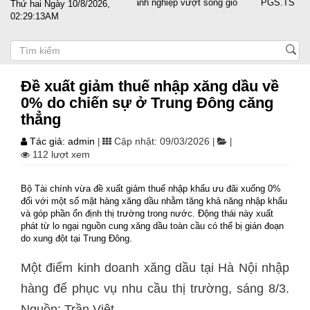
Đất nước sát cánh cùng doanh nghiệp vượt sóng gió
PGS.TS Nguyễn 
Thứ hai Ngày 10/8/2026,
02:29:14AM
Đề xuất giảm thuế nhập xăng dầu về
0% do chiến sự ở Trung Đông căng
thẳng
Tác giả: admin
Cập nhật: 09/03/2026
|
|
|
112 lượt xem
Bộ Tài chính vừa đề xuất giảm thuế nhập khẩu ưu đãi xuống 0%
đối với một số mặt hàng xăng dầu nhằm tăng khả năng nhập khẩu
và góp phần ổn định thị trường trong nước. Động thái này xuất
phát từ lo ngại nguồn cung xăng dầu toàn cầu có thể bị gián đoạn
do xung đột tại Trung Đông.
Một điểm kinh doanh xăng dầu tại Hà Nội nhập
hàng để phục vụ nhu cầu thị trường, sáng 8/3.
Nguồn: Trần Việt