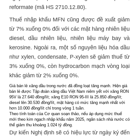
reformate (mã HS 2710.12.80).
Thuế nhập khẩu MFN cũng được đề xuất giảm
từ 7% xuống 0% đối với các mặt hàng nhiên liệu
diesel, dầu nhiên liệu, nhiên liệu máy bay và
kerosine. Ngoài ra, một số nguyên liệu hóa dầu
như xylen, condensate, P-xylen sẽ giảm thuế từ
3% xuống 0%, còn hydrocarbon mạch vòng loại
khác giảm từ 2% xuống 0%.
Giá bán lẻ xăng dầu trong nước đã đồng loạt tăng mạnh. Hiện giá
bán lẻ được Tập đoàn xăng dầu Việt Nam niêm yết với xăng RON
95V là 27.640 đồng/lít; xăng E10 RON 95-III là 25.850 đồng/lít;
diesel lên 30.530 đồng/lít, mặt hàng có mức tăng mạnh nhất với
hơn 10.000 đồng/lít chỉ trong vòng 1 tuần.
Theo tính toán của Cơ quan soạn thảo, nếu áp dụng mức thuế
mới theo kim ngạch nhập khẩu năm 2025, ngân sách nhà nước có
thể giảm thu khoảng 1.024 tỷ đồng.
Dự kiến Nghị định sẽ có hiệu lực từ ngày ký đến