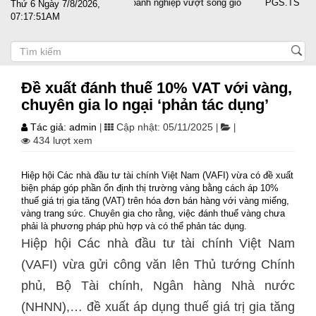
Đất nước sát cánh cùng doanh nghiệp vượt sóng gió
PGS.TS Nguyễn Tr
Thứ 6 Ngày 7/8/2026,
07:17:52AM
Đề xuất đánh thuế 10% VAT với vàng,
chuyên gia lo ngại ‘phản tác dụng’
Tác giả: admin
Cập nhật: 05/11/2025
|
|
|
434 lượt xem
Hiệp hội Các nhà đầu tư tài chính Việt Nam (VAFI) vừa có đề xuất
biện pháp góp phần ổn định thị trường vàng bằng cách áp 10%
thuế giá trị gia tăng (VAT) trên hóa đơn bán hàng với vàng miếng,
vàng trang sức. Chuyên gia cho rằng, việc đánh thuế vàng chưa
phải là phương pháp phù hợp và có thể phản tác dụng.
Hiệp hội Các nhà đầu tư tài chính Việt Nam
(VAFI) vừa gửi công văn lên Thủ tướng Chính
phủ, Bộ Tài chính, Ngân hàng Nhà nước
(NHNN),… đề xuất áp dụng thuế giá trị gia tăng