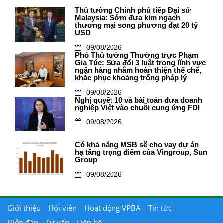
Thủ tướng Chính phủ tiếp Đại sứ
Malaysia: Sớm đưa kim ngạch
thương mại song phương đạt 20 tỷ
USD
09/08/2026
Phó Thủ tướng Thường trực Phạm
Gia Túc: Sửa đổi 3 luật trong lĩnh vực
ngân hàng nhằm hoàn thiện thể chế,
khắc phục khoảng trống pháp lý
09/08/2026
Nghị quyết 10 và bài toán đưa doanh
nghiệp Việt vào chuỗi cung ứng FDI
09/08/2026
Có khả năng MSB sẽ cho vay dự án
hạ tầng trọng điểm của Vingroup, Sun
Group
09/08/2026
Giới thiệu
Hội viên
Hoạt động VPBA
Tin tức
Diễn đàn
Tư vấn
Liên hệ