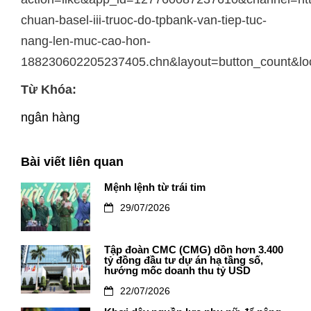
chuan-basel-iii-truoc-do-tpbank-van-tiep-tuc-
nang-len-muc-cao-hon-
188230602205237405.chn&layout=button_count&lo
Từ Khóa:
ngân hàng
Bài viết liên quan
Mệnh lệnh từ trái tim
29/07/2026
Tập đoàn CMC (CMG) dồn hơn 3.400
tỷ đồng đầu tư dự án hạ tầng số,
hướng mốc doanh thu tỷ USD
22/07/2026