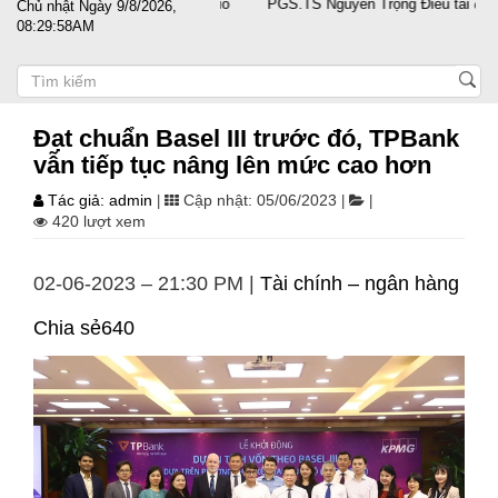
oanh nghiệp vượt sóng gió
PGS.TS Nguyễn Trọng Điều tái đắc cử Chủ 
Chủ nhật Ngày 9/8/2026,
08:29:59AM
Đạt chuẩn Basel III trước đó, TPBank
vẫn tiếp tục nâng lên mức cao hơn
Tác giả: admin
Cập nhật: 05/06/2023
|
|
|
420 lượt xem
02-06-2023 – 21:30 PM |
Tài chính – ngân hàng
Chia sẻ640