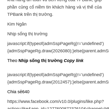
phần củng cố niềm tin khách hàng và vị thế của
TPBank trên thị trường.
Kim Ngân
Nhịp sống thị trường
javascript:if(typeof(admSspPageRg)!=’undefined’)
{admSspPageRg.draw(2026080);}else{parent.admS
Theo
Nhịp sống thị trường
Copy link
javascript:if(typeof(admSspPageRg)!=’undefined’)
{admSspPageRg.draw(2012457);}else{parent.admS
Chia sẻ640
https://www.facebook.com/v10.0/plugins/like.php?
action=like&app_id=127760087237610&channel=