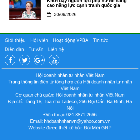
Khơi dậy nguồn lực phụ nữ để nâng
cao năng lực cạnh tranh quốc gia
30/06/2026
Giới thiệu
Hội viên
Hoạt động VPBA
Tin tức
Diễn đàn
Tư vấn
Liên hệ
Hội doanh nhân tư nhân Việt Nam
Trang thông tin điện tử tổng hợp của Hội doanh nhân tư nhân
Việt Nam
Cơ quan chủ quản: Hội doanh nhân tư nhân Việt Nam
Địa chỉ: Tầng 18, Tòa nhà Ladeco, 266 Đội Cấn, Ba Đình, Hà
Nội
Điện thoại: 024-3871.2666
Email:
hhdoanhnhanvn@yahoo.com.vn
Website được thiết kế bởi: Đổi Mới GRP