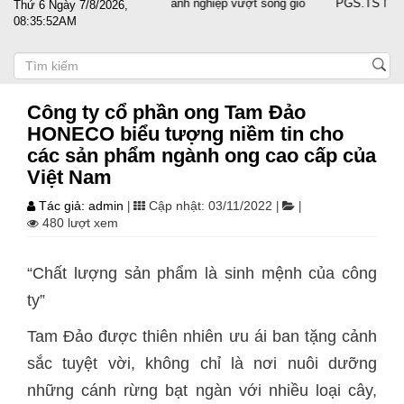
t nước sát cánh cùng doanh nghiệp vượt sóng gió
PGS.TS Nguyễn Trọn
Thứ 6 Ngày 7/8/2026,
08:35:53AM
Công ty cổ phần ong Tam Đảo
HONECO biểu tượng niềm tin cho
các sản phẩm ngành ong cao cấp của
Việt Nam
Tác giả: admin
Cập nhật: 03/11/2022
|
|
|
480 lượt xem
“Chất lượng sản phẩm là sinh mệnh của công
ty”
Tam Đảo được thiên nhiên ưu ái ban tặng cảnh
sắc tuyệt vời, không chỉ là nơi nuôi dưỡng
những cánh rừng bạt ngàn với nhiều loại cây,