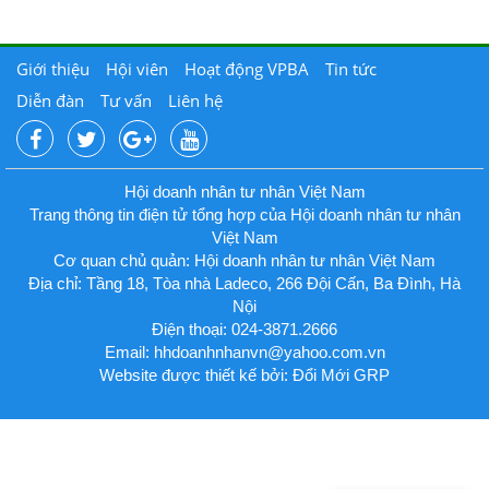
Giới thiệu
Hội viên
Hoạt động VPBA
Tin tức
Diễn đàn
Tư vấn
Liên hệ
Hội doanh nhân tư nhân Việt Nam
Trang thông tin điện tử tổng hợp của Hội doanh nhân tư nhân
Việt Nam
Cơ quan chủ quản: Hội doanh nhân tư nhân Việt Nam
Địa chỉ: Tầng 18, Tòa nhà Ladeco, 266 Đội Cấn, Ba Đình, Hà
Nội
Điện thoại: 024-3871.2666
Email:
hhdoanhnhanvn@yahoo.com.vn
Website được thiết kế bởi: Đổi Mới GRP