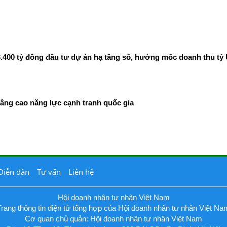
400 tỷ đồng đầu tư dự án hạ tầng số, hướng mốc doanh thu tỷ
âng cao năng lực cạnh tranh quốc gia
Diễn đàn
Tư vấn
Liên hệ
Hội doanh nhân tư nhân Việt Nam
Trang thông tin điện tử tổng hợp của Hội doanh nhân tư nhân Việt Na
Cơ quan chủ quản: Hội doanh nhân tư nhân Việt Nam