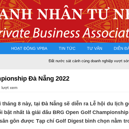
HOẠT ĐỘNG VPBA
TIN TỨC
TƯ VẤN
DIỄN Đ
Đất nước sát cánh cùng doanh nghiệp vượt sóng gió
pionship Đà Nẵng 2022
 lượt xem
 tháng 8 này, tại Đà Nẵng sẽ diễn ra Lễ hội du lịc
nổi bật nhất là giải đấu BRG Open Golf Championshi
– sân gôn được Tạp chí Golf Digest bình chọn nằm t