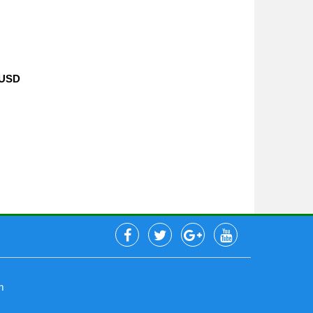
 USD
m