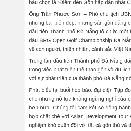
bầu chọn là “Điểm đến Gôn hấp dẫn nhất Ch
Ông Trần Phước Sơn – Phó chủ tịch UBND 
những bãi biển đẹp, những sân gôn đẳng cấ
đầu tiên Thành phố Đà Nẵng tổ chức một lễ
đấu BRG Open Golf Championship Đà Nẵng s
về con người, thiên nhiên, cảnh sắc Việt 
Trong lần đầu tiên Thành phố Đà Nẵng đă
trong việc phát triển thể thao gôn và du lị
với sự phát triển của thành phố Đà Nẵng nó
Phát biểu tại buổi họp báo, đại diện Tập 
cho những nỗ lực không ngừng nghỉ của ch
hơn nữa. Chúng tôi cam kết sẽ đồng hành
hợp chặt chẽ với Asian Development Tour 
nghiệm khó quên đối với tất cả gôn thủ và