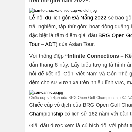
trên thế giới năm 2022”.
Lễ hội du lịch gôn Đà Nẵng 2022
sẽ bao gồm
trải nghiệm, tập thử gôn; hoạt động quảng
đặc biệt là tâm điểm giải đấu
BRG Open Go
Tour – ADT
) của Asian Tour.
Với thông điệp
“
Infinite Connections – Kết
dẫn tháng 8 này. Lấy biểu tượng là hình 
hội để kết nối Gôn Việt Nam và Gôn Thế gi
đệm cho sự vươn xa trên nhiều lĩnh vực, m
Chiếc cúp vô địch của BRG Open Golf Championship Đà N
Chiếc cúp vô địch của BRG Open Golf Cham
Championship
có lịch sử 162 năm với bàn 
Giải đấu được xem là cú hích đối với phát tr