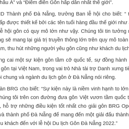
âu Á” và “Điểm điến Gôn hấp dẫn nhất thế giới”.
Thành phố Đà Nẵng, trưởng Ban lễ hội cho biết: “ Đà
p được thiết kế bởi các tên tuổi hàng đầu thế giới như
 hội gôn có quy mô lớn như vậy. Chúng tôi tin tưởng rằ
ẽ mang lại giá trị truyền thông lớn trên quy mô toàn
Nam, thu hút những người yêu gôn cũng như khách du lịc
ng cai một sự kiện gôn tầm cỡ quốc tế, sự đồng hàn
ch gôn tại Việt Nam, trong vai trò Nhà tài trợ Danh xưng
i chung và ngành du lịch gôn ở Đà Nẵng nói riêng.
đoàn BRG cho biết: “Sự kiện này là niềm vinh hạnh to 
úng tôi trên con đường đưa gôn Việt vươn tầm quốc tế
, hỗ trợ những điều kiện tốt nhất cho giải gôn BRG O
và thành phố Đà Nẵng để mang đến một giải đấu thành 
 du khách đến với lễ hội Du lịch Gôn Đà Nẵng 2022.”