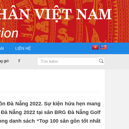
ÀN
LIÊN HỆ
PGS.TS Nguyễn Trọng Điều tái đắc cử Chủ tịch Hội Doanh nhân Tư nhâ
h gôn Đà Nẵng 2022. Sự kiện hứa hẹn mang
p Đà Nẵng 2022 tại sân BRG Đà Nẵng Golf
rong danh sách “Top 100 sân gôn tốt nhất