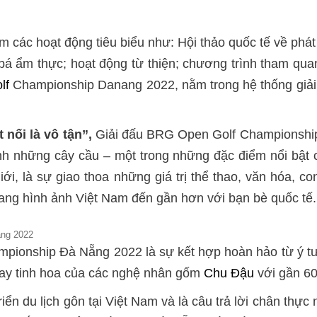
 các hoạt động tiêu biểu như: Hội thảo quốc tế về phát 
 bá ẩm thực; hoạt động từ thiện; chương trình tham qua
lf
Championship Danang 2022, nằm trong hệ thống giải 
 nối là vô tận”,
Giải đấu BRG Open Golf Championship
ảnh những cây cầu – một trong những đặc điểm nổi bật 
ới, là sự giao thoa những giá trị thể thao, văn hóa, c
ang hình ảnh Việt Nam đến gần hơn với bạn bè quốc tế.
ẵng 2022
pionship Đà Nẵng 2022 là sự kết hợp hoàn hảo từ ý t
tay tinh hoa của các nghệ nhân gốm
Chu Đậu
với gần 60
iển du lịch gôn tại Việt Nam và là câu trả lời chân thực