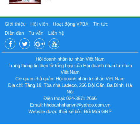
Giới thiệu
Hội viên
Hoạt động VPBA
Tin tức
Diễn đàn
Tư vấn
Liên hệ
Hội doanh nhân tư nhân Việt Nam
Trang thông tin điện tử tổng hợp của Hội doanh nhân tư nhân
Việt Nam
Cơ quan chủ quản: Hội doanh nhân tư nhân Việt Nam
Địa chỉ: Tầng 18, Tòa nhà Ladeco, 266 Đội Cấn, Ba Đình, Hà
Nội
Điện thoại: 024-3871.2666
Email:
hhdoanhnhanvn@yahoo.com.vn
Website được thiết kế bởi: Đổi Mới GRP