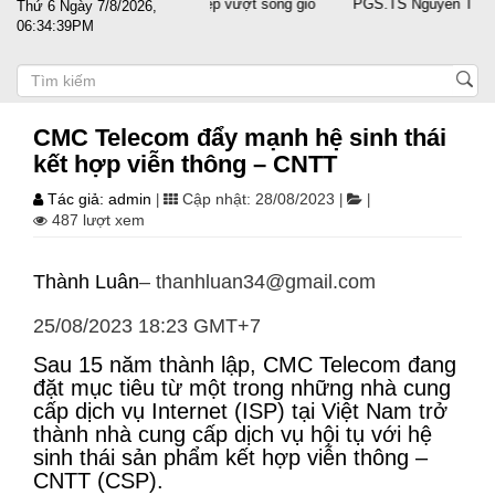
ớc sát cánh cùng doanh nghiệp vượt sóng gió
PGS.TS Nguyễn Trọng Điề
Thứ 6 Ngày 7/8/2026,
06:34:39PM
CMC Telecom đẩy mạnh hệ sinh thái
kết hợp viễn thông – CNTT
Tác giả: admin
Cập nhật: 28/08/2023
|
|
|
487 lượt xem
Thành Luân
– thanhluan34@gmail.com
25/08/2023 18:23 GMT+7
Sau 15 năm thành lập, CMC Telecom đang
đặt mục tiêu từ một trong những nhà cung
cấp dịch vụ Internet (ISP) tại Việt Nam trở
thành nhà cung cấp dịch vụ hội tụ với hệ
sinh thái sản phẩm kết hợp viễn thông –
CNTT (CSP).