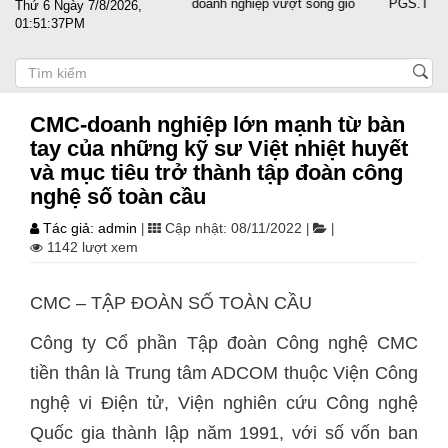
Đất nước sát cánh cùng doanh nghiệp vượt sóng gió
PGS.TS Nguyễn
Thứ 6 Ngày 7/8/2026,
01:51:38PM
CMC-doanh nghiệp lớn mạnh từ bàn
tay của những kỹ sư Việt nhiệt huyết
và mục tiêu trở thành tập đoàn công
nghệ số toàn cầu
Tác giả: admin
Cập nhật: 08/11/2022
|
|
|
1142 lượt xem
CMC – TẬP ĐOÀN SỐ TOÀN CẦU
Công ty Cổ phần Tập đoàn Công nghệ CMC
tiền thân là Trung tâm ADCOM thuộc Viện Công
nghệ vi Điện tử, Viện nghiên cứu Công nghệ
Quốc gia thành lập năm 1991, với số vốn ban