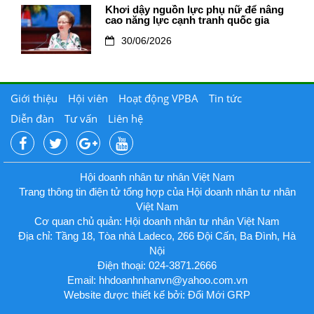
Khơi dậy nguồn lực phụ nữ để nâng
cao năng lực cạnh tranh quốc gia
30/06/2026
Giới thiệu
Hội viên
Hoạt động VPBA
Tin tức
Diễn đàn
Tư vấn
Liên hệ
Hội doanh nhân tư nhân Việt Nam
Trang thông tin điện tử tổng hợp của Hội doanh nhân tư nhân
Việt Nam
Cơ quan chủ quản: Hội doanh nhân tư nhân Việt Nam
Địa chỉ: Tầng 18, Tòa nhà Ladeco, 266 Đội Cấn, Ba Đình, Hà
Nội
Điện thoại: 024-3871.2666
Email:
hhdoanhnhanvn@yahoo.com.vn
Website được thiết kế bởi: Đổi Mới GRP