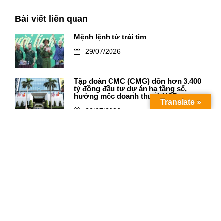
Bài viết liên quan
Mệnh lệnh từ trái tim
29/07/2026
Tập đoàn CMC (CMG) dồn hơn 3.400
tỷ đồng đầu tư dự án hạ tầng số,
hướng mốc doanh thu tỷ USD
Translate »
22/07/2026
Khơi dậy nguồn lực phụ nữ để nâng
cao năng lực cạnh tranh quốc gia
30/06/2026
Giới thiệu
Hội viên
Hoạt động VPBA
Tin tức
Diễn đàn
Tư vấn
Liên hệ