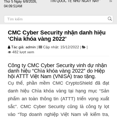
M LỰC, VỊ THẾ VÀ UY TÍN QUỐC TẾ NHƯ NGÀY NAY”
Tổng Bí thư 
Thứ 5 Ngày 6/8/2026,
04:09:52AM
CMC Cyber Security nhận danh hiệu
‘Chìa khóa vàng 2022’
Tác giả: admin
Cập nhật: 15/12/2022
|
|
|
482 lượt xem
Công ty CMC Cyber Security vinh dự nhận
danh hiệu “Chìa khóa vàng 2022” do Hiệp
hội ATTT Việt Nam (VNISA) trao tặng.
Cụ thể, phần mềm CMC CryptoShield đã đạt
danh hiệu Chìa khóa vàng tại hạng mục “Sản
phẩm an toàn thông tin (ATTT) triển vọng xuất
sắc”. CMC Cyber Security cũng là công ty lọt
vào “Top doanh nghiệp Việt Nam về kiểm tra,