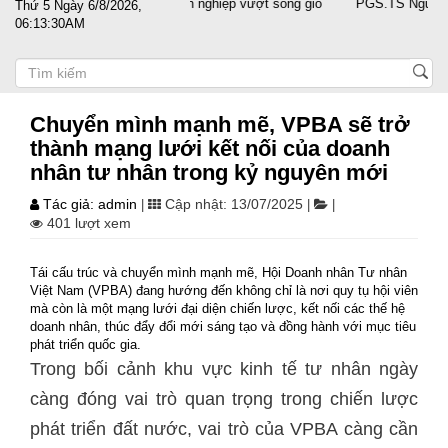
 nước sát cánh cùng doanh nghiệp vượt sóng gió
PGS.TS Nguyễn Trọng 
Thứ 5 Ngày 6/8/2026,
06:13:30AM
Chuyển mình mạnh mẽ, VPBA sẽ trở
thành mạng lưới kết nối của doanh
nhân tư nhân trong kỷ nguyên mới
Tác giả: admin
Cập nhật: 13/07/2025
|
|
|
401 lượt xem
Tái cấu trúc và chuyển mình mạnh mẽ, Hội Doanh nhân Tư nhân
Việt Nam (VPBA) đang hướng đến không chỉ là nơi quy tụ hội viên
mà còn là một mạng lưới đại diện chiến lược, kết nối các thế hệ
doanh nhân, thúc đẩy đổi mới sáng tạo và đồng hành với mục tiêu
phát triển quốc gia.
Trong bối cảnh khu vực kinh tế tư nhân ngày
càng đóng vai trò quan trọng trong chiến lược
phát triển đất nước, vai trò của VPBA càng cần