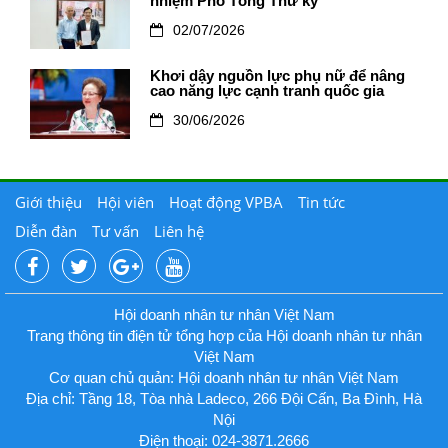
nhiệm Phó Tổng Thư ký
02/07/2026
Khơi dậy nguồn lực phụ nữ để nâng
cao năng lực cạnh tranh quốc gia
30/06/2026
Giới thiệu
Hội viên
Hoạt động VPBA
Tin tức
Diễn đàn
Tư vấn
Liên hệ
Hội doanh nhân tư nhân Việt Nam
Trang thông tin điện tử tổng hợp của Hội doanh nhân tư nhân
Việt Nam
Cơ quan chủ quản: Hội doanh nhân tư nhân Việt Nam
Địa chỉ: Tầng 18, Tòa nhà Ladeco, 266 Đội Cấn, Ba Đình, Hà
Nội
Điện thoại: 024-3871.2666