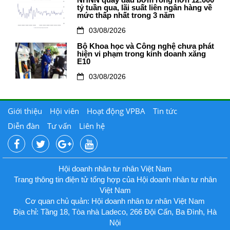
NHNN quay đầu bơm ròng hơn 12.000
tỷ tuần qua, lãi suất liên ngân hàng về
mức thấp nhất trong 3 năm
03/08/2026
Bộ Khoa học và Công nghệ chưa phát
hiện vi phạm trong kinh doanh xăng
E10
03/08/2026
Giới thiệu
Hội viên
Hoạt động VPBA
Tin tức
Diễn đàn
Tư vấn
Liên hệ
Hội doanh nhân tư nhân Việt Nam
Trang thông tin điện tử tổng hợp của Hội doanh nhân tư nhân
Việt Nam
Cơ quan chủ quản: Hội doanh nhân tư nhân Việt Nam
Địa chỉ: Tầng 18, Tòa nhà Ladeco, 266 Đội Cấn, Ba Đình, Hà
Nội