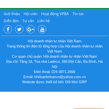
Giới thiệu
Hội viên
Hoạt động VPBA
Tin tức
Diễn đàn
Tư vấn
Liên hệ
Hội doanh nhân tư nhân Việt Nam
Trang thông tin điện tử tổng hợp của Hội doanh nhân tư nhân
Việt Nam
Cơ quan chủ quản: Hội doanh nhân tư nhân Việt Nam
Địa chỉ: Tầng 18, Tòa nhà Ladeco, 266 Đội Cấn, Ba Đình, Hà
Nội
Điện thoại: 024-3871.2666
Email:
hhdoanhnhanvn@yahoo.com.vn
Website được thiết kế bởi: Đổi Mới GRP