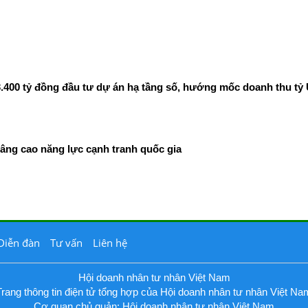
400 tỷ đồng đầu tư dự án hạ tầng số, hướng mốc doanh thu tỷ
âng cao năng lực cạnh tranh quốc gia
Diễn đàn
Tư vấn
Liên hệ
Hội doanh nhân tư nhân Việt Nam
Trang thông tin điện tử tổng hợp của Hội doanh nhân tư nhân Việt Na
Cơ quan chủ quản: Hội doanh nhân tư nhân Việt Nam