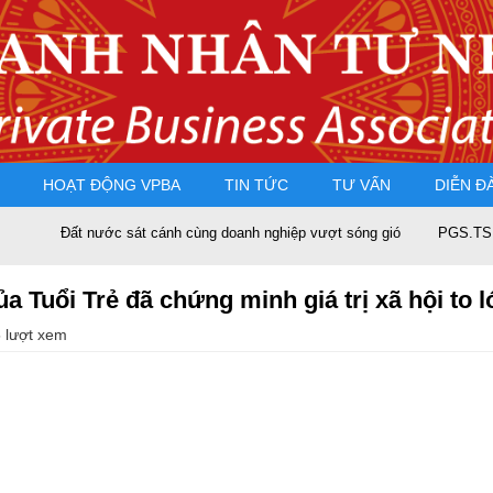
HOẠT ĐỘNG VPBA
TIN TỨC
TƯ VẤN
DIỄN Đ
nước sát cánh cùng doanh nghiệp vượt sóng gió
PGS.TS Nguyễn Trọng 
a Tuổi Trẻ đã chứng minh giá trị xã hội to 
 lượt xem