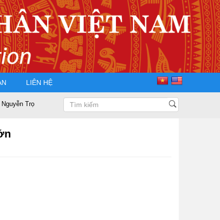
ÀN
LIÊN HỆ
Điều tái đắc cử Chủ tịch Hội Doanh nhân Tư nhân Việt Nam nhiệm kỳ 2025 
lớn