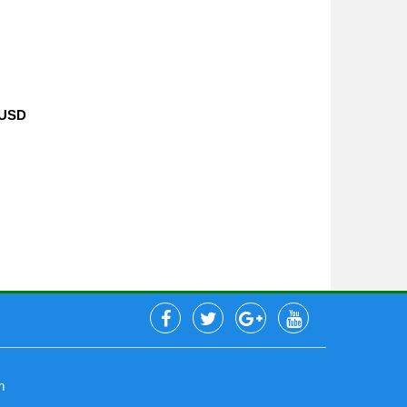
 USD
m