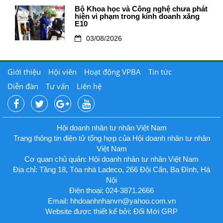
Bộ Khoa học và Công nghệ chưa phát
hiện vi phạm trong kinh doanh xăng
E10
03/08/2026
Giới thiệu
Hội viên
Hoạt động VPBA
Tin tức
Diễn đàn
Tư vấn
Liên hệ
Hội doanh nhân tư nhân Việt Nam
Trang thông tin điện tử tổng hợp của Hội doanh nhân tư nhân
Việt Nam
Cơ quan chủ quản: Hội doanh nhân tư nhân Việt Nam
Địa chỉ: Tầng 18, Tòa nhà Ladeco, 266 Đội Cấn, Ba Đình, Hà
Nội
Điện thoại: 024-3871.2666
Email:
hhdoanhnhanvn@yahoo.com.vn
Website được thiết kế bởi: Đổi Mới GRP