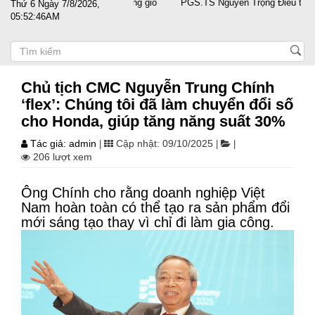
ùng doanh nghiệp vượt sóng gió
PGS.TS Nguyễn Trọng Điều tái đắc cử
Thứ 6 Ngày 7/8/2026,
05:52:47AM
Chủ tịch CMC Nguyễn Trung Chính
‘flex’: Chúng tôi đã làm chuyển đổi số
cho Honda, giúp tăng năng suất 30%
Tác giả: admin
Cập nhật: 09/10/2025
|
|
|
206 lượt xem
Ông Chính cho rằng doanh nghiệp Việt
Nam hoàn toàn có thể tạo ra sản phẩm đổi
mới sáng tạo thay vì chỉ đi làm gia công.