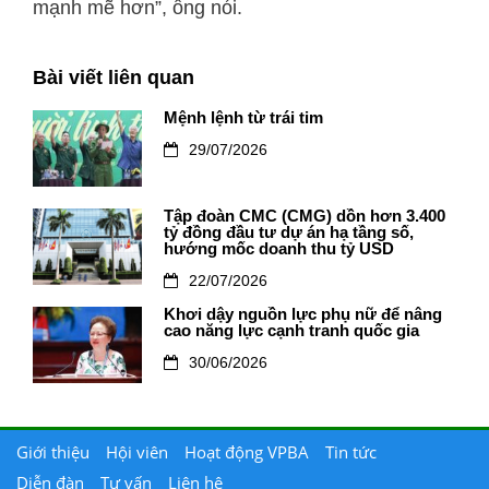
mạnh mẽ hơn”, ông nói.
Bài viết liên quan
Mệnh lệnh từ trái tim
29/07/2026
Tập đoàn CMC (CMG) dồn hơn 3.400
tỷ đồng đầu tư dự án hạ tầng số,
hướng mốc doanh thu tỷ USD
22/07/2026
Khơi dậy nguồn lực phụ nữ để nâng
cao năng lực cạnh tranh quốc gia
30/06/2026
Giới thiệu
Hội viên
Hoạt động VPBA
Tin tức
Diễn đàn
Tư vấn
Liên hệ