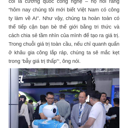
coi là cường quốc công nghệ – họ nói rằng
“hôm nay chúng tôi mới biết Việt Nam có công
ty làm về AI”. Như vậy, chúng ta hoàn toàn có
thể tiếp cận bạn bè thế giới bằng tri thức và
cách chia sẻ tầm nhìn của mình để tạo ra giá trị.
Trong chuỗi giá trị toàn cầu, nếu chỉ quanh quẩn
ở khâu gia công lắp ráp, chúng ta sẽ mắc kẹt
trong ‘bẫy giá trị thấp”‘, ông nói.