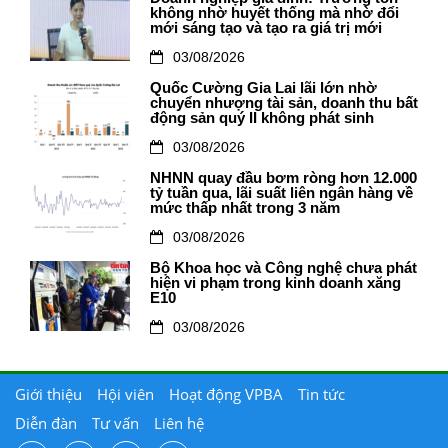
không nhờ huyết thống mà nhờ đổi
mới sáng tạo và tạo ra giá trị mới
03/08/2026
Quốc Cường Gia Lai lãi lớn nhờ
chuyển nhượng tài sản, doanh thu bất
động sản quý II không phát sinh
03/08/2026
NHNN quay đầu bơm ròng hơn 12.000
tỷ tuần qua, lãi suất liên ngân hàng về
mức thấp nhất trong 3 năm
03/08/2026
Bộ Khoa học và Công nghệ chưa phát
hiện vi phạm trong kinh doanh xăng
E10
03/08/2026
Giới thiệu
Hội viên
Hoạt động VPBA
Tin tức
Diễn đàn
Tư vấn
Liên hệ