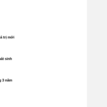
á trị mới
át sinh
g 3 năm