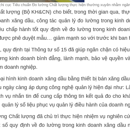
 chi cục Tiêu chuẩn Đo lường Chất lượng thực hiện thường xuyên nhằm ngă
ất lượng (Bộ KH&CN) cho biết, trong thời gian qua, t
oanh xăng dầu, công tác quản lý đo lường trong kinh 
ều chấp hành tốt quy định về đo lường trong kinh doa
 được phê duyệt mẫu… giảm mạnh so với trước khi ban 
, quy định tại Thông tư số 15 đã giúp ngăn chặn có hiệu
ờng kinh doanh bình đẳng, lành mạnh, bảo vệ quyền và 
ệm doanh nghiệp.
loại hình kinh doanh xăng dầu bằng thiết bị bán xăng 
 ngày càng áp dụng công nghệ quản lý hiện đại như: Lắ
h vụ nhắn tin để cung cấp thông tin kết quả đo cho khá
; quản lý số liệu phục vụ quản lý điều hành của doanh
ờng Chất lượng đã chủ trì thực hiện nhiệm vụ nghiên c
ột số quy định về đo lường trong kinh doanh xăng dầu 