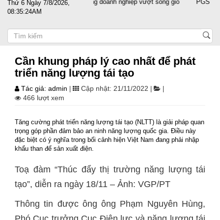
Đất nước sát cánh cùng doanh nghiệp vượt sóng gió
PGS.TS Nguyễ
Thứ 6 Ngày 7/8/2026,
08:35:25AM
Cần khung pháp lý cao nhất để phát
triển năng lượng tái tạo
Tác giả: admin
Cập nhật: 21/11/2022
|
|
|
466 lượt xem
Tăng cường phát triển năng lượng tái tạo (NLTT) là giải pháp quan
trọng góp phần đảm bảo an ninh năng lượng quốc gia. Điều này
đặc biệt có ý nghĩa trong bối cảnh hiện Việt Nam đang phải nhập
khẩu than để sản xuất điện.
Toạ đàm “Thúc đẩy thị trường năng lượng tái
tạo”, diễn ra ngày 18/11 – Ảnh: VGP/PT
Thông tin được ông ông Phạm Nguyên Hùng,
Phó Cục trưởng Cục Điện lực và năng lượng tái