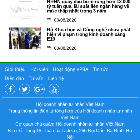
NHNN quay đầu bơm ròng hơn 12.000
tỷ tuần qua, lãi suất liên ngân hàng về
mức thấp nhất trong 3 năm
03/08/2026
Bộ Khoa học và Công nghệ chưa phát
hiện vi phạm trong kinh doanh xăng
E10
03/08/2026
Giới thiệu
Hội viên
Hoạt động VPBA
Tin tức
Diễn đàn
Tư vấn
Liên hệ
Hội doanh nhân tư nhân Việt Nam
Trang thông tin điện tử tổng hợp của Hội doanh nhân tư nhân
Việt Nam
Cơ quan chủ quản: Hội doanh nhân tư nhân Việt Nam
Địa chỉ: Tầng 18, Tòa nhà Ladeco, 266 Đội Cấn, Ba Đình, Hà
Nội