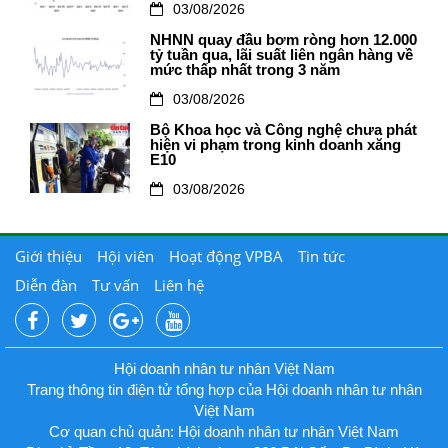
03/08/2026
NHNN quay đầu bơm ròng hơn 12.000
tỷ tuần qua, lãi suất liên ngân hàng về
mức thấp nhất trong 3 năm
03/08/2026
Bộ Khoa học và Công nghệ chưa phát
hiện vi phạm trong kinh doanh xăng
E10
03/08/2026
Giới thiệu
Hội viên
Hoạt động VPBA
Tin tức
Diễn đàn
Tư vấn
Liên hệ
Hội doanh nhân tư nhân Việt Nam
Trang thông tin điện tử tổng hợp của Hội doanh nhân tư nhân
Việt Nam
Cơ quan chủ quản: Hội doanh nhân tư nhân Việt Nam