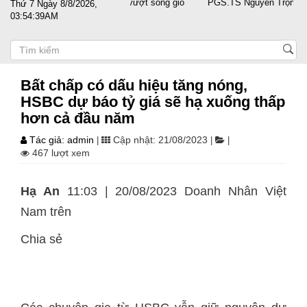
át cánh cùng doanh nghiệp vượt sóng gió
PGS.TS Nguyễn Trọng Điều tá
Thứ 7 Ngày 8/8/2026,
03:54:40AM
Bất chấp có dấu hiệu tăng nóng,
HSBC dự báo tỷ giá sẽ hạ xuống thấp
hơn cả đầu năm
Tác giả: admin
Cập nhật: 21/08/2023
|
|
|
467 lượt xem
Hạ An
11:03 | 20/08/2023 Doanh Nhân Việt
Nam trên
Chia sẻ