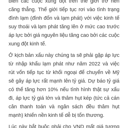
biến các cuộc xung đột trên thế giới trở nên
căng thẳng. Thế giới tiếp tục rơi vào tình trạng
đình lạm (đình đốn và lạm phát) với việc kinh tế
suy thoái và lạm phát tăng lên ở mức cao trước
áp lực bởi giá nguyên liệu tăng cao bởi các cuộc
xung đột kinh tế.
Ở kịch bản xấu này chúng ta sẽ phải gặp áp lực
từ nhập khẩu lạm phát như năm 2022 và việc
rút vốn tiếp tục từ khối ngoại để chuyển về Mỹ
sẽ gây áp lực rất mạnh lên tỷ giá. Dự báo tỷ giá
có thể tăng hơn 10% nếu tình hình thật sự xấu
đi, áp lực tỷ giá lớn và thâm hụt kép (tức cả cán
cân thanh toán và ngân sách đều thâm hụt
mạnh) khiến nền kinh tế dễ bị tổn thương.
Lúc này bắt buộc phải cho VND mất giá tương