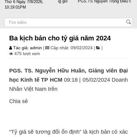
g doanh nghiệp vượt sóng gió
PGS.TS Nguyễn Trọng Điều tái đắc cử C
Thứ 6 Ngày 7/8/2026,
10:19:02PM
Ba kịch bản cho tỷ giá năm 2024
Tác giả: admin
Cập nhật: 09/02/2024
|
|
|
475 lượt xem
PGS. TS. Nguyễn Hữu Huân, Giảng viên Đại
học Kinh tế TP HCM
09:18 | 05/02/2024 Doanh
Nhân Việt Nam trên
Chia sẻ
“Tỷ giá sẽ tương đối ổn định” là kịch bản có xác