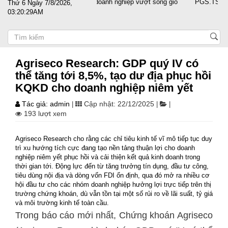
Đất nước sát cánh cùng doanh nghiệp vượt sóng gió
PGS.TS Nguyễn 
Thứ 6 Ngày 7/8/2026,
03:20:30AM
Agriseco Research: GDP quý IV có
thể tăng tới 8,5%, tạo dư địa phục hồi
KQKD cho doanh nghiệp niêm yết
Tác giả: admin
Cập nhật: 22/12/2025
|
|
|
193 lượt xem
Agriseco Research cho rằng các chỉ tiêu kinh tế vĩ mô tiếp tục duy
trì xu hướng tích cực đang tạo nền tảng thuận lợi cho doanh
nghiệp niêm yết phục hồi và cải thiện kết quả kinh doanh trong
thời gian tới. Động lực đến từ tăng trưởng tín dụng, đầu tư công,
tiêu dùng nội địa và dòng vốn FDI ổn định, qua đó mở ra nhiều cơ
hội đầu tư cho các nhóm doanh nghiệp hưởng lợi trực tiếp trên thị
trường chứng khoán, dù vẫn tồn tại một số rủi ro về lãi suất, tỷ giá
và môi trường kinh tế toàn cầu.