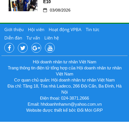
E10
03/08/2026
Giới thiệu
Hội viên
Hoạt động VPBA
Tin tức
Diễn đàn
Tư vấn
Liên hệ
Hội doanh nhân tư nhân Việt Nam
Trang thông tin điện tử tổng hợp của Hội doanh nhân tư nhân
Việt Nam
Cơ quan chủ quản: Hội doanh nhân tư nhân Việt Nam
Địa chỉ: Tầng 18, Tòa nhà Ladeco, 266 Đội Cấn, Ba Đình, Hà
Nội
Điện thoại: 024-3871.2666
Email:
hhdoanhnhanvn@yahoo.com.vn
Website được thiết kế bởi: Đổi Mới GRP