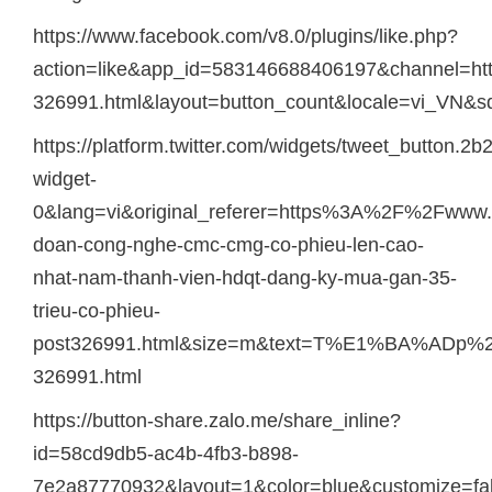
https://www.facebook.com/v8.0/plugins/like.php?
action=like&app_id=583146688406197&channel=
326991.html&layout=button_count&locale=vi_VN&s
https://platform.twitter.com/widgets/tweet_button.
widget-
0&lang=vi&original_referer=https%3A%2F%2Fwww.
doan-cong-nghe-cmc-cmg-co-phieu-len-cao-
nhat-nam-thanh-vien-hdqt-dang-ky-mua-gan-35-
trieu-co-phieu-
post326991.html&size=m&text=T%E1%BA%
326991.html
https://button-share.zalo.me/share_inline?
id=58cd9db5-ac4b-4fb3-b898-
7e2a87770932&layout=1&color=blue&customize=f