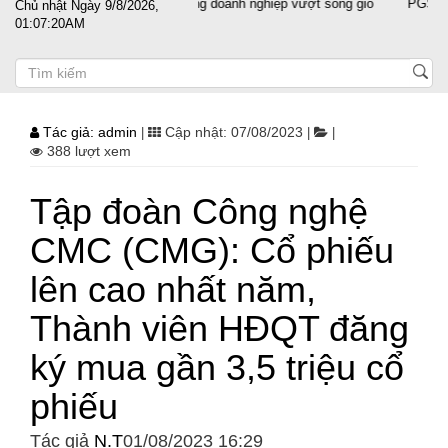
Đất nước sát cánh cùng doanh nghiệp vượt sóng gió
PGS.TS Ng
Chủ nhật Ngày 9/8/2026,
01:07:20AM
Tác giả: admin
Cập nhật: 07/08/2023
|
|
|
388 lượt xem
Tập đoàn Công nghệ
CMC (CMG): Cổ phiếu
lên cao nhất năm,
Thành viên HĐQT đăng
ký mua gần 3,5 triệu cổ
phiếu
Tác giả
N.T
01/08/2023 16:29