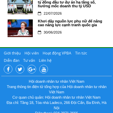
tỷ đồng đầu tư dự án hạ tầng số,
hướng mốc doanh thu tỷ USD
22/07/2026
Khơi dậy nguồn lực phụ nữ để nâng
cao năng lực cạnh tranh quốc gia
30/06/2026
Giới thiệu
Hội viên
Hoạt động VPBA
Tin tức
Diễn đàn
Tư vấn
Liên hệ
Hội doanh nhân tư nhân Việt Nam
Trang thông tin điện tử tổng hợp của Hội doanh nhân tư nhân
Việt Nam
Cơ quan chủ quản: Hội doanh nhân tư nhân Việt Nam
Địa chỉ: Tầng 18, Tòa nhà Ladeco, 266 Đội Cấn, Ba Đình, Hà
Nội