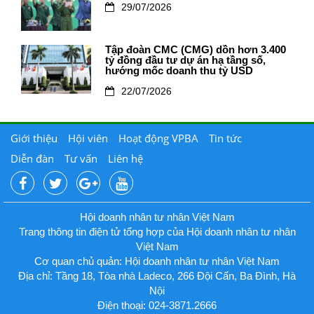
29/07/2026
Tập đoàn CMC (CMG) dồn hơn 3.400
tỷ đồng đầu tư dự án hạ tầng số,
hướng mốc doanh thu tỷ USD
22/07/2026
Giới thiệu
Hội viên
Hoạt động VPBA
Tin tức
Diễn đàn
Tư vấn
Liên hệ
Hội doanh nhân tư nhân Việt Nam
Trang thông tin điện tử tổng hợp của Hội doanh nhân tư nhân
Việt Nam
Cơ quan chủ quản: Hội doanh nhân tư nhân Việt Nam
Địa chỉ: Tầng 18, Tòa nhà Ladeco, 266 Đội Cấn, Ba Đình, Hà
Nội
Điện thoại: 024-3871.2666