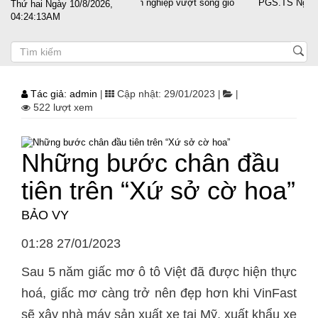
 nước sát cánh cùng doanh nghiệp vượt sóng gió
PGS.TS Nguyễn Trọng
Thứ hai Ngày 10/8/2026,
04:24:13AM
Tác giả: admin
Cập nhật: 29/01/2023
|
|
|
522 lượt xem
Những bước chân đầu
tiên trên “Xứ sở cờ hoa”
BẢO VY
01:28 27/01/2023
Sau 5 năm giấc mơ ô tô Việt đã được hiện thực
hoá, giấc mơ càng trở nên đẹp hơn khi VinFast
sẽ xây nhà máy sản xuất xe tại Mỹ, xuất khẩu xe