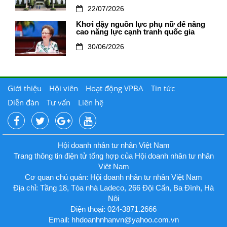
22/07/2026
Khơi dậy nguồn lực phụ nữ để nâng
cao năng lực cạnh tranh quốc gia
30/06/2026
Giới thiệu
Hội viên
Hoạt động VPBA
Tin tức
Diễn đàn
Tư vấn
Liên hệ
Hội doanh nhân tư nhân Việt Nam
Trang thông tin điện tử tổng hợp của Hội doanh nhân tư nhân
Việt Nam
Cơ quan chủ quản: Hội doanh nhân tư nhân Việt Nam
Địa chỉ: Tầng 18, Tòa nhà Ladeco, 266 Đội Cấn, Ba Đình, Hà
Nội
Điện thoại: 024-3871.2666
Email:
hhdoanhnhanvn@yahoo.com.vn