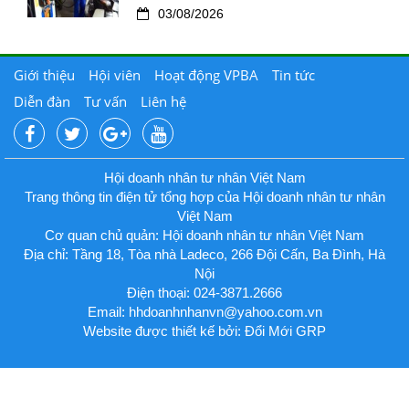
03/08/2026
Giới thiệu
Hội viên
Hoạt động VPBA
Tin tức
Diễn đàn
Tư vấn
Liên hệ
Hội doanh nhân tư nhân Việt Nam
Trang thông tin điện tử tổng hợp của Hội doanh nhân tư nhân
Việt Nam
Cơ quan chủ quản: Hội doanh nhân tư nhân Việt Nam
Địa chỉ: Tầng 18, Tòa nhà Ladeco, 266 Đội Cấn, Ba Đình, Hà
Nội
Điện thoại: 024-3871.2666
Email:
hhdoanhnhanvn@yahoo.com.vn
Website được thiết kế bởi: Đổi Mới GRP